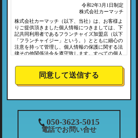
令和2年3月1日制定
株式会社カーマッチ
株式会社カーマッチ（以下、当社）は、お客様よ
りご提供頂きました個人情報につきましては、下
記共同利用者であるフランチャイズ加盟店（以下
「フランチャイジー」という。）とともに細心の
注意を持って管理し、個人情報の保護に関する法
律その他関係法令を遵守致します。すべての個人
情報は、本プライバシーポリシーに定める場合の
ほか、お客様ご本人の同意なしに第三者へ開示ま
たは提供されることはありません。
同意して送信する
また、フランチャイジーとの間においては、事前
に個人情報保護に対する安全性を審査の上、個人
情報の取り扱いについては当社の方針に準拠する
こととしており、適切な管理監督を行ってまいり
ます。
１．個人情報の利用目的
050-3623-5015
当社が収集する個人情報につきましては、下記の
電話でお問い合せ
利用目的の範囲内において利用させて頂きます。