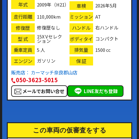
年式
2009年（H21）
車検
2026年5月
走行距離
ミッション
110,000km
AT
修復歴
ハンドル
修復歴なし
右ハンドル
15X Vセレク
型 式
ボディタイ
コンパクト
ション
プ
乗車定員
排気量
5 人
1500 cc
エンジン
保 証
ガソリン
販売店： カーマッチ奈良郡山店
050-3623-5015
メールでお問い合せ
LINE友だち登録
この車両の仮審査をする