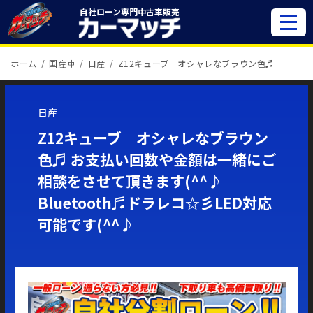
自社ローン専門
中古車販売
ホーム
国産車
日産
Z12キューブ オシャレなブラウン色♬
日産
Z12キューブ オシャレなブラウン
色♬ お支払い回数や金額は一緒にご
相談をさせて頂きます(^^♪
Bluetooth♬ドラレコ☆彡LED対応
可能です(^^♪