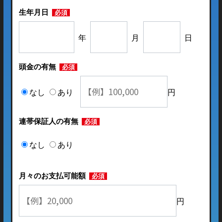
生年月日
必須
年
月
日
頭金の有無
必須
なし
あり
円
連帯保証人の有無
必須
なし
あり
月々のお支払可能額
必須
円