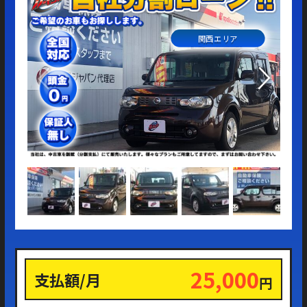
関西エリア
便
気
25,000
支払額/月
円