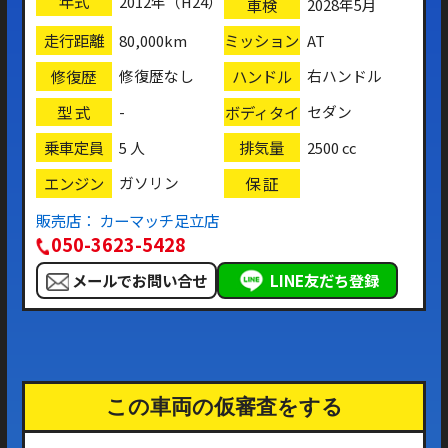
年式
2012年（H24）
車検
2028年5月
走行距離
ミッション
80,000km
AT
修復歴
ハンドル
修復歴なし
右ハンドル
型 式
ボディタイ
-
セダン
プ
乗車定員
排気量
5 人
2500 cc
エンジン
保 証
ガソリン
販売店： カーマッチ足立店
050-3623-5428
メールでお問い合せ
LINE友だち登録
この車両の仮審査をする