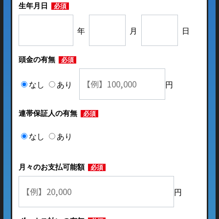
生年月日
必須
年
月
日
頭金の有無
必須
なし
あり
円
連帯保証人の有無
必須
なし
あり
月々のお支払可能額
必須
円