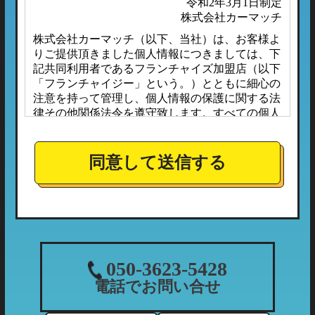
令和2年3月1日制定
株式会社カーマッチ
株式会社カーマッチ（以下、当社）は、お客様よ
りご提供頂きました個人情報につきましては、下
記共同利用者であるフランチャイズ加盟店（以下
「フランチャイジー」という。）とともに細心の
注意を持って管理し、個人情報の保護に関する法
律その他関係法令を遵守致します。すべての個人
情報は、本プライバシーポリシーに定める場合の
ほか、お客様ご本人の同意なしに第三者へ開示ま
たは提供されることはありません。
同意して送信する
また、フランチャイジーとの間においては、事前
に個人情報保護に対する安全性を審査の上、個人
情報の取り扱いについては当社の方針に準拠する
こととしており、適切な管理監督を行ってまいり
ます。
１．個人情報の利用目的
050-3623-5428
当社が収集する個人情報につきましては、下記の
電話でお問い合せ
利用目的の範囲内において利用させて頂きます。