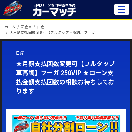
自社ローン専門
中古車販売
ホーム
国産車
日産
★月額支払回数変更可【フルタップ車高調】フーガ
日産
★月額支払回数変更可【フルタップ
車高調】フーガ 250VIP ★ローン支
払金額支払回数の相談お待ちしてお
ります