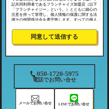
記共同利用者であるフランチャイズ加盟店（以下
「フランチャイジー」という。）とともに細心の
注意を持って管理し、個人情報の保護に関する法
律その他関係法令を遵守致します。すべての個人
情報は、本プライバシーポリシーに定める場合の
ほか、お客様ご本人の同意なしに第三者へ開示ま
たは提供されることはありません。
同意して送信する
また、フランチャイジーとの間においては、事前
に個人情報保護に対する安全性を審査の上、個人
情報の取り扱いについては当社の方針に準拠する
こととしており、適切な管理監督を行ってまいり
ます。
１．個人情報の利用目的
050-1720-5975
当社が収集する個人情報につきましては、下記の
電話でお問い合せ
利用目的の範囲内において利用させて頂きます。
（1）ご利用履歴・支払状況の確認など、当社の
利用状況の把握及び債権管理のため
（2）カーマッチフランチャイズ全体の市場調
メールでお問い合せ
LINEでお問い合せ
査・分析のため