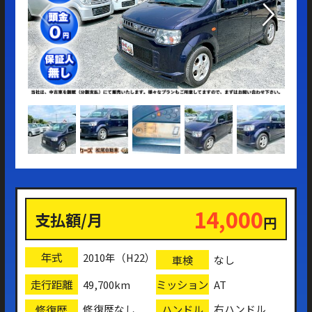
14,000
支払額/月
円
年式
2010年（H22）
車検
なし
走行距離
ミッション
49,700km
AT
修復歴
ハンドル
修復歴なし
右ハンドル