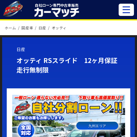
自社ローン専門
中古車販売
ホーム
国産車
日産
オッティ
日産
オッティ RSスライド 12ヶ月保証
走行無制限
九州エリア