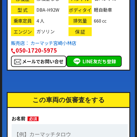
型 式
ボディタイ
DBA-H92W
軽自動車
プ
乗車定員
排気量
4 人
660 cc
エンジン
保 証
ガソリン
販売店： カーマッチ宮崎小林店
050-1720-5975
メールでお問い合せ
LINE友だち登録
この車両の仮審査をする
お名前
必須