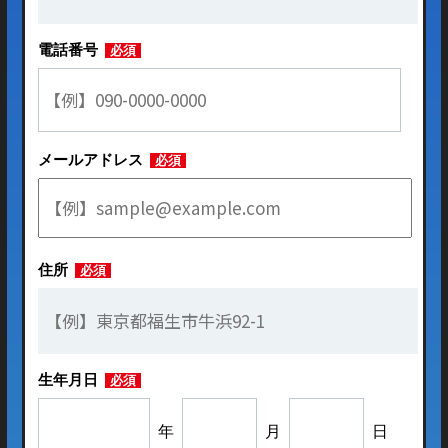
電話番号
必須
メールアドレス
必須
住所
必須
生年月日
必須
年
月
日