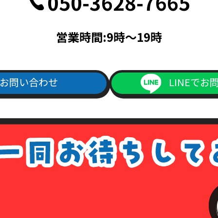
050-3628-7665
記載されている面の写しを含むこと。
帳ならびに次のいずれかのもの（住民票、公共料金領収書、公共料金請
営業時間:9時～19時
料金請求書は、発行日より3ヵ月以内で、現住所が記載されているもの
次のいずれか（旅券・公共料金領収書・公共料金請求書）
書は、発行日より3ヵ月以内で、現住所が記載されているもの。
お問い合わせ
LINEでお
ご記入の上、上記本人確認書類の(1)～(4)のいずれかの写しを添付の
よりダウンロード出来ます）
1回につき書留送料440円分の切手を申請書類に同封して下さい。
手数料が同封されていなかった場合は、その旨をご連絡させて頂きます
は、各種請求はなかったものとして処理させて頂きますので、あらかじ
ない場合について