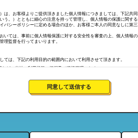
）は、お客様よりご提供頂きました個人情報につきましては、下記共同
いう。）とともに細心の注意を持って管理し、個人情報の保護に関する
イバシーポリシーに定める場合のほか、お客様ご本人の同意なしに第三
おいては、事前に個人情報保護に対する安全性を審査の上、個人情報の
管理監督を行ってまいります。
しては、下記の利用目的の範囲内において利用させて頂きます。
認など、当社の利用状況の把握及び債権管理のため
全体の市場調査・分析のため
社のサービスの商品情報、イベント情報、新店情報等の郵送、配送（宅
同意して送信する
要望に対応し、それらを会社運営全体に反映させるため
絡のための資料とするため。
について
営しており、特定の店舗にてお預かりした個人情報につきましては、当
当する範囲内において、利用させて頂きます。（それにより、お客様が
ことがございますので、ご了承下さい）