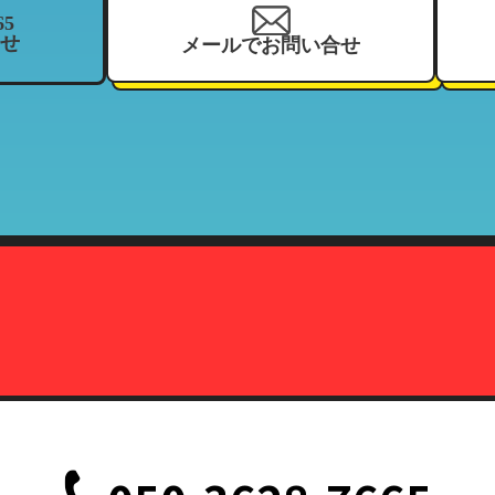
65
せ
メールでお問い合せ
を、当社の関連企業及びフランチャイジーとの間において、共同利用さ
、住所、電話番号、来店履歴（購入履歴若しくはリース履歴）、支払状
ーマッチ
契約している加盟店
報の利用目的」と同様
株式会社カーマッチ）代表取締役藤本広敬
、削除、または利用停止を求められたときは、当社の定める方法で本人
致します。
定の事由が生じない限りにおいては、お客様の事前承認がない限り、当
だし、法令により協力を求められた場合、その他法令が認める場合には
て
、削除、または利用停止などの各種請求の際、以下の書類を持って本人
記載されている面の写しを含むこと。（国際運転免許証は除く）