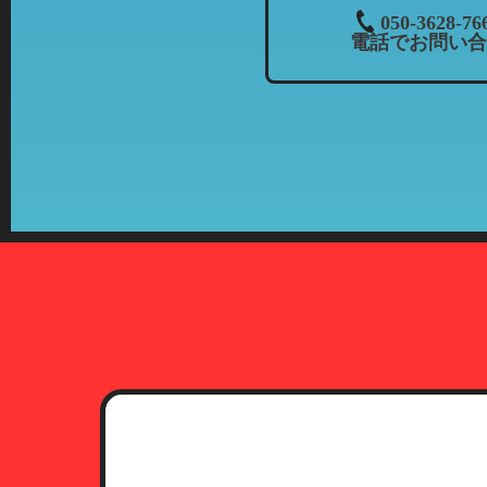
３．個人情報の共同利用について
050-3628-76
電話でお問い合
当社では、お客様から頂いた情報
・共同利用される個人情報：氏名
・共同利用者の範囲：株式会社カ
当社とフランチャイズ
・共同利用の目的：上記「個人情
・共有情報の管理責任者：当社（
４．開示等について
お客様より個人情報の開示、訂正
期間、妥当な範囲で速やかに対応
5．第三者への開示について
プライバシーポリシーに定める一
提供されることはありません。た
関等に提供することがあります。
6．本人確認に必要な書類につい
お客様より個人情報の開示、訂正
（1）運転免許証
有効期限内のもので、現住所が