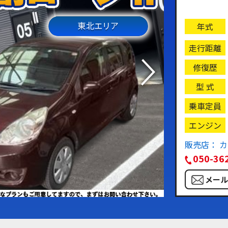
東北エリア
年式
走行距離
修復歴
型 式
乗車定員
エンジン
販売店： 
050-36
メー