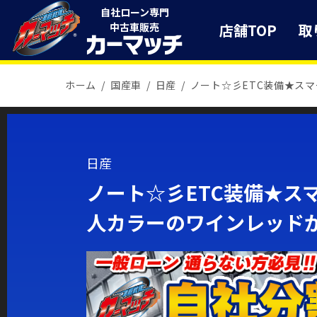
自社ローン専門
店舗TOP
取
中古車販売
ホーム
国産車
日産
ノート☆彡ETC装備★ス
日産
ノート☆彡ETC装備★ス
人カラーのワインレッドが