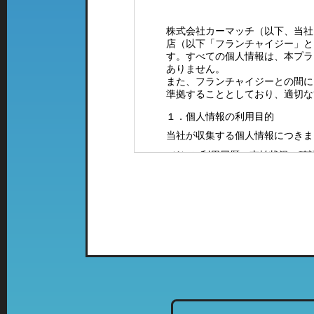
株式会社カーマッチ（以下、当社
店（以下「フランチャイジー」と
す。すべての個人情報は、本プラ
ありません。
また、フランチャイジーとの間に
準拠することとしており、適切な
１．個人情報の利用目的
当社が収集する個人情報につきま
（1）ご利用履歴・支払状況の確
（2）カーマッチフランチャイズ
（3）お客様に有益と思われる当
案内をお送りするため。
（4）お問い合わせやご意見・ご
（5）採用に関するご案内やご連
２．特定の店舗にて取得した情報
当社では、複数の業態の店舗を運
て、「個人情報の利用目的」に該
列店のご案内をお送りさせて頂く