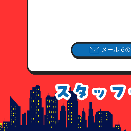
（2）日本国旅券（パスポート）
有効期限内のもので、現住所が
（3）健康保険証あるいは年金手
住民票・公共料金領収書・公共
（4）外国人登録証明書ならびに
公共料金領収書・公共料金請求
7．各種請求のお手続き方法
メールでの
当社指定の申請用紙
に必要事項を
（当社指定の申請用紙は、こちら
個人情報開示請求書
個人情報利用停止申請書
個人情報利用目的通知請求書
個人情報訂正追加削除請求書
委任状
8．手数料について
情報開示のご請求を頂いた場合、
手数料が不足している場合、及び
払いのなかった場合につきまして
9. 各種請求に応じることが出来