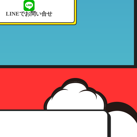
せて頂いております。
LINEでお問い合せ
況その他これに付帯する情報
確認をさせて頂いた上、合理的な
社の収集した個人情報が第三者へ
、事前承認なく情報を当該公的機
確認にさせて頂きます。