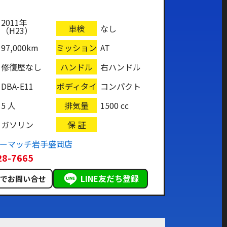
2011年
車検
なし
（H23）
97,000km
ミッション
AT
修復歴なし
ハンドル
右ハンドル
DBA-E11
ボディタイ
コンパクト
プ
5 人
排気量
1500 cc
ガソリン
保 証
カーマッチ岩手盛岡店
28-7665
LINE友だち登録
ルでお問い合せ