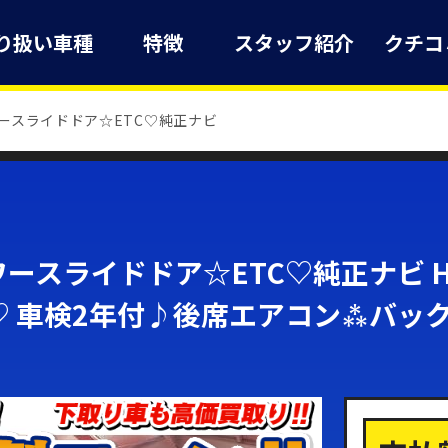
り扱い車種
特徴
スタッフ紹介
クチコ
ースライドドア☆ETC♡純正ナビ
ースライドドア☆ETC♡純正ナビ 
 車検2年付♪後席エアコン⁂バッ