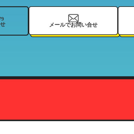
当する範囲内において、利用させて頂きます。（それにより、お客様が
ことがございますので、ご了承下さい）
79
せ
メールでお問い合せ
を、当社の関連企業及びフランチャイジーとの間において、共同利用さ
、住所、電話番号、来店履歴（購入履歴若しくはリース履歴）、支払状
ーマッチ
契約している加盟店
報の利用目的」と同様
株式会社カーマッチ）代表取締役藤本広敬
、削除、または利用停止を求められたときは、当社の定める方法で本人
致します。
定の事由が生じない限りにおいては、お客様の事前承認がない限り、当
だし、法令により協力を求められた場合、その他法令が認める場合には
て
、削除、または利用停止などの各種請求の際、以下の書類を持って本人