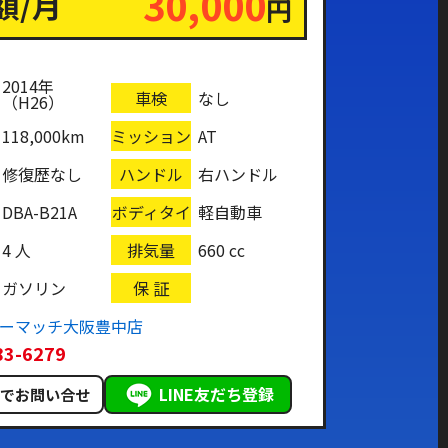
30,000
額/月
円
2014年
車検
なし
（H26）
118,000km
ミッション
AT
修復歴なし
ハンドル
右ハンドル
DBA-B21A
ボディタイ
軽自動車
プ
4 人
排気量
660 cc
ガソリン
保 証
カーマッチ大阪豊中店
83-6279
LINE友だち登録
ルでお問い合せ