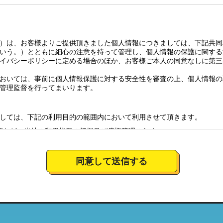
）は、お客様よりご提供頂きました個人情報につきましては、下記共同
いう。）とともに細心の注意を持って管理し、個人情報の保護に関する
イバシーポリシーに定める場合のほか、お客様ご本人の同意なしに第三
おいては、事前に個人情報保護に対する安全性を審査の上、個人情報の
管理監督を行ってまいります。
しては、下記の利用目的の範囲内において利用させて頂きます。
認など、当社の利用状況の把握及び債権管理のため
全体の市場調査・分析のため
社のサービスの商品情報、イベント情報、新店情報等の郵送、配送（宅
同意して送信する
要望に対応し、それらを会社運営全体に反映させるため
絡のための資料とするため。
について
営しており、特定の店舗にてお預かりした個人情報につきましては、当