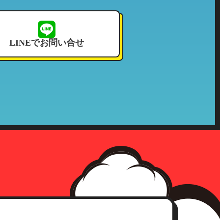
ご利用頂いたことのない当社の系
せて頂いております。
LINEでお問い合せ
況その他これに付帯する情報
確認をさせて頂いた上、合理的な
社の収集した個人情報が第三者へ
、事前承認なく情報を当該公的機
確認にさせて頂きます。