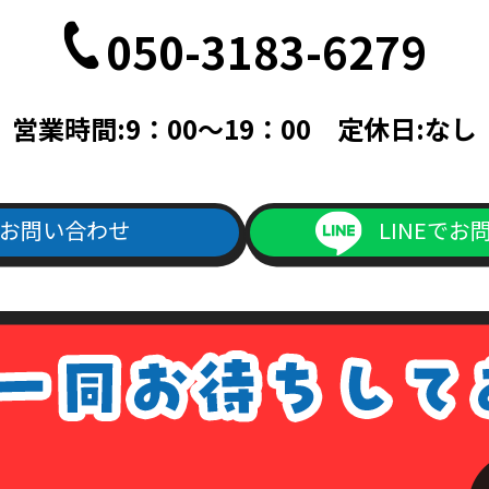
050-3183-6279
記載されている面の写しを含むこと。（国際運転免許証は除く）
記載されている面の写しを含むこと。
帳ならびに次のいずれかのもの（住民票、公共料金領収書、公共料金請
営業時間:9：00～19：00 定休日:なし
料金請求書は、発行日より3ヵ月以内で、現住所が記載されているもの
次のいずれか（旅券・公共料金領収書・公共料金請求書）
書は、発行日より3ヵ月以内で、現住所が記載されているもの。
お問い合わせ
LINEでお
ご記入の上、上記本人確認書類の(1)～(4)のいずれかの写しを添付の
よりダウンロード出来ます）
1回につき書留送料440円分の切手を申請書類に同封して下さい。
手数料が同封されていなかった場合は、その旨をご連絡させて頂きます