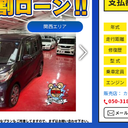
支払
関西エリア
年式
走行距離
修復歴
型 式
乗車定員
エンジン
販売店： 
050-31
メー