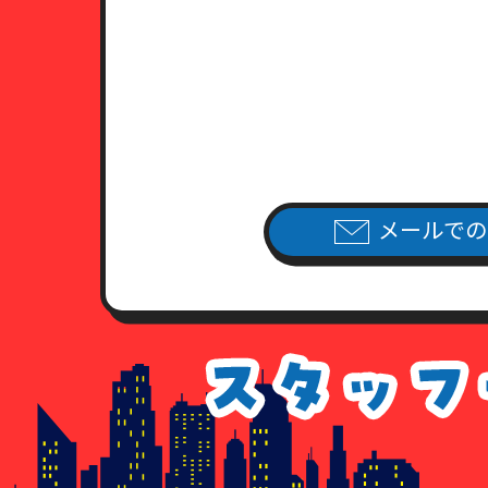
（1）運転免許証
有効期限内のもので、現住所が
（2）日本国旅券（パスポート）
有効期限内のもので、現住所が
（3）健康保険証あるいは年金手
住民票・公共料金領収書・公共
（4）外国人登録証明書ならびに
公共料金領収書・公共料金請求
7．各種請求のお手続き方法
メールでの
当社指定の申請用紙
に必要事項を
（当社指定の申請用紙は、こちら
個人情報開示請求書
個人情報利用停止申請書
個人情報利用目的通知請求書
個人情報訂正追加削除請求書
委任状
8．手数料について
情報開示のご請求を頂いた場合、
手数料が不足している場合、及び