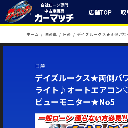
自社ローン専門
店舗TOP
取
中古車販売
ホーム
国産車
日産
デイズルークス★両側パワ
日産
デイズルークス★両側パワ
ライト♪オートエアコン♡
ビューモニター★No5