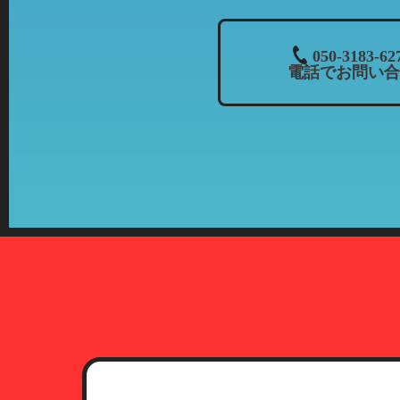
て、「個人情報の利用目的」に該
列店のご案内をお送りさせて頂く
３．個人情報の共同利用について
050-3183-62
電話でお問い合
当社では、お客様から頂いた情報
・共同利用される個人情報：氏名
・共同利用者の範囲：株式会社カ
当社とフランチャイズ
・共同利用の目的：上記「個人情
・共有情報の管理責任者：当社（
４．開示等について
お客様より個人情報の開示、訂正
期間、妥当な範囲で速やかに対応
5．第三者への開示について
プライバシーポリシーに定める一
提供されることはありません。た
関等に提供することがあります。
6．本人確認に必要な書類につい
お客様より個人情報の開示、訂正