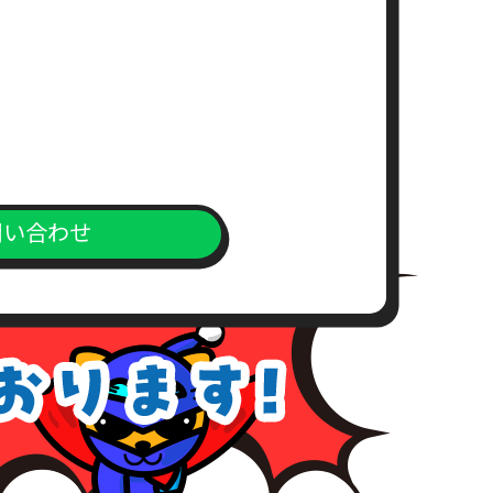
求書）
。
問い合わせ
上、対応窓口までご送付下さい。
が、こちらの所定の期間内にお支