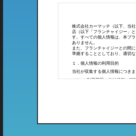
株式会社カーマッチ（以下、当社
店（以下「フランチャイジー」と
す。すべての個人情報は、本プラ
ありません。
また、フランチャイジーとの間に
準拠することとしており、適切な
１．個人情報の利用目的
当社が収集する個人情報につきま
（1）ご利用履歴・支払状況の確
（2）カーマッチフランチャイズ
（3）お客様に有益と思われる当
案内をお送りするため。
（4）お問い合わせやご意見・ご
（5）採用に関するご案内やご連
２．特定の店舗にて取得した情報
当社では、複数の業態の店舗を運