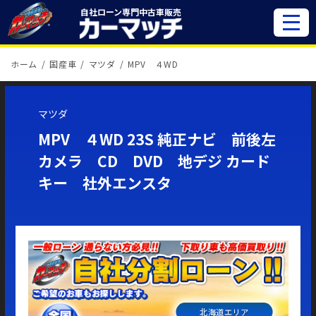
自社ローン専門
中古車販売
ホーム
国産車
マツダ
MPV ４WD
マツダ
MPV ４WD 23S 純正ナビ 前後左
カメラ CD DVD 地デジ カード
キー 社外エンスタ
北海道エリア