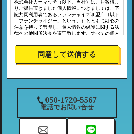
株式会社カーマッチ（以下、当社）は、お客様よ
りご提供頂きました個人情報につきましては、下
記共同利用者であるフランチャイズ加盟店（以下
「フランチャイジー」という。）とともに細心の
注意を持って管理し、個人情報の保護に関する法
律その他関係法令を遵守致します。すべての個人
情報は、本プライバシーポリシーに定める場合の
ほか、お客様ご本人の同意なしに第三者へ開示ま
たは提供されることはありません。
同意して送信する
また、フランチャイジーとの間においては、事前
に個人情報保護に対する安全性を審査の上、個人
情報の取り扱いについては当社の方針に準拠する
こととしており、適切な管理監督を行ってまいり
ます。
１．個人情報の利用目的
050-1720-5567
当社が収集する個人情報につきましては、下記の
電話でお問い合せ
利用目的の範囲内において利用させて頂きます。
（1）ご利用履歴・支払状況の確認など、当社の
利用状況の把握及び債権管理のため