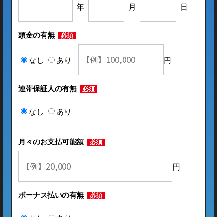
年
月
日
頭金の有無
必須
なし
あり
円
連帯保証人の有無
必須
なし
あり
月々のお支払可能額
必須
円
ボーナス払いの有無
必須