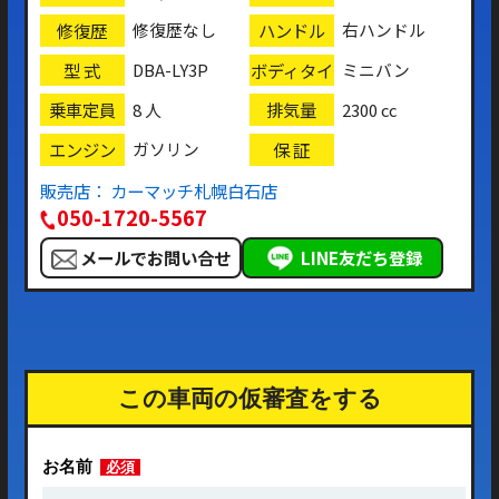
修復歴
ハンドル
修復歴なし
右ハンドル
型 式
ボディタイ
DBA-LY3P
ミニバン
プ
乗車定員
排気量
8 人
2300 cc
エンジン
保 証
ガソリン
販売店： カーマッチ札幌白石店
050-1720-5567
メールでお問い合せ
LINE友だち登録
この車両の仮審査をする
お名前
必須