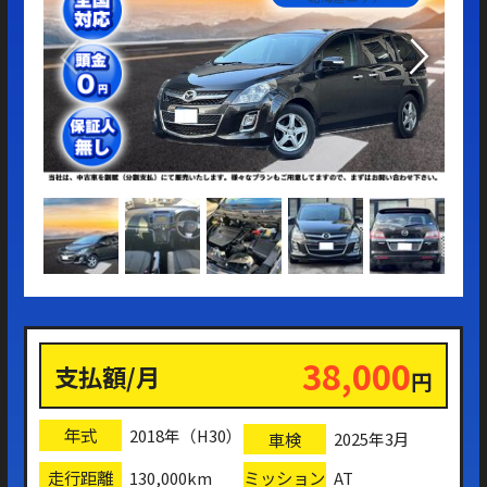
内
38,000
支払額/月
円
年式
2018年（H30）
車検
2025年3月
走行距離
ミッション
130,000km
AT