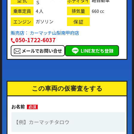
型 式
ボディタイ
軽自動車
Ｓ
プ
乗車定員
排気量
4 人
660 cc
エンジン
保 証
ガソリン
販売店： カーマッチ山梨南甲府店
050-1722-6037
メールでお問い合せ
LINE友だち登録
この車両の仮審査をする
お名前
必須