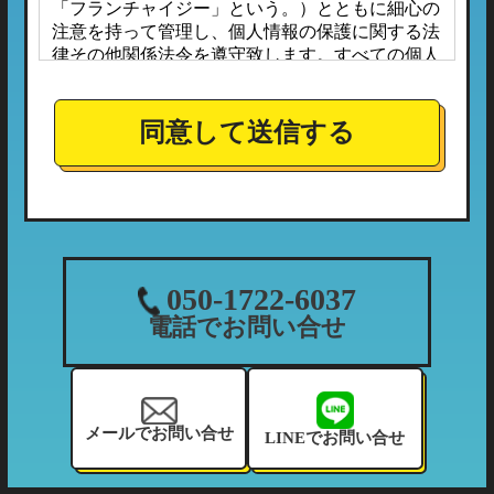
「フランチャイジー」という。）とともに細心の
注意を持って管理し、個人情報の保護に関する法
律その他関係法令を遵守致します。すべての個人
情報は、本プライバシーポリシーに定める場合の
ほか、お客様ご本人の同意なしに第三者へ開示ま
たは提供されることはありません。
同意して送信する
また、フランチャイジーとの間においては、事前
に個人情報保護に対する安全性を審査の上、個人
情報の取り扱いについては当社の方針に準拠する
こととしており、適切な管理監督を行ってまいり
ます。
１．個人情報の利用目的
050-1722-6037
当社が収集する個人情報につきましては、下記の
電話でお問い合せ
利用目的の範囲内において利用させて頂きます。
（1）ご利用履歴・支払状況の確認など、当社の
利用状況の把握及び債権管理のため
（2）カーマッチフランチャイズ全体の市場調
メールでお問い合せ
LINEでお問い合せ
査・分析のため
（3）お客様に有益と思われる当社のサービスの