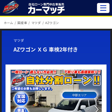
自社ローン専門
中古車販売
ホーム
国産車
マツダ
AZワゴン
マツダ
AZワゴン ＸＧ 車検2年付き
中部エリア