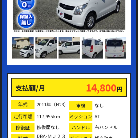
14,800
支払額/月
円
年式
2011年（H23）
車検
なし
走行距離
ミッション
117,955km
AT
修復歴
ハンドル
修復歴なし
右ハンドル
DBA-ＭＪ２３