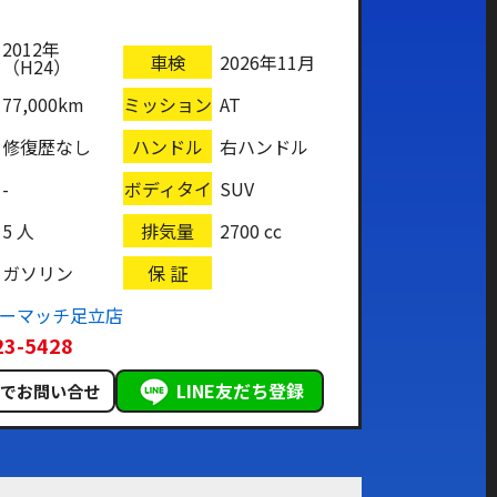
2012年
車検
2026年11月
（H24）
77,000km
ミッション
AT
修復歴なし
ハンドル
右ハンドル
-
ボディタイ
SUV
プ
5 人
排気量
2700 cc
ガソリン
保 証
カーマッチ足立店
23-5428
LINE友だち登録
ルでお問い合せ