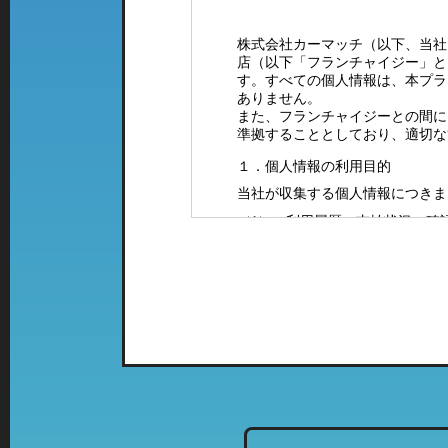
株式会社カーマッチ（以下、当社
店（以下「フランチャイジー」と
す。すべての個人情報は、本プラ
ありません。
また、フランチャイジーとの間に
準拠することとしており、適切な
１．個人情報の利用目的
当社が収集する個人情報につきま
（1）ご利用履歴・支払状況の確
（2）カーマッチフランチャイズ
（3）お客様に有益と思われる当
案内をお送りするため。
（4）お問い合わせやご意見・ご
（5）採用に関するご案内やご連
２．特定の店舗にて取得した情報
当社では、複数の業態の店舗を運
て、「個人情報の利用目的」に該
列店のご案内をお送りさせて頂く