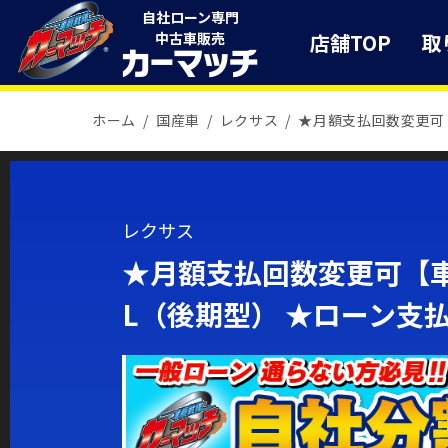
自社ローン専門
店舗TOP
取
中古車販売
ホーム
国産車
レクサス
★月額支払回数変更可
レクサス
★月額支払回数変更可【車
L（後期型） ★ローン支