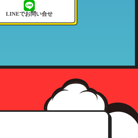
せて頂いております。
LINEでお問い合せ
況その他これに付帯する情報
確認をさせて頂いた上、合理的な
社の収集した個人情報が第三者へ
、事前承認なく情報を当該公的機
確認にさせて頂きます。