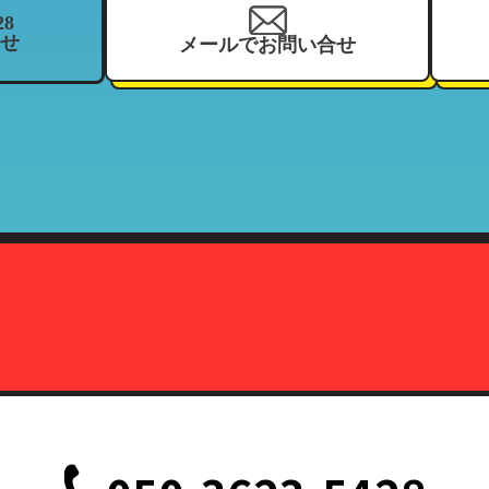
28
せ
メールでお問い合せ
を、当社の関連企業及びフランチャイジーとの間において、共同利用さ
、住所、電話番号、来店履歴（購入履歴若しくはリース履歴）、支払状
ーマッチ
契約している加盟店
報の利用目的」と同様
株式会社カーマッチ）代表取締役藤本広敬
、削除、または利用停止を求められたときは、当社の定める方法で本人
致します。
定の事由が生じない限りにおいては、お客様の事前承認がない限り、当
だし、法令により協力を求められた場合、その他法令が認める場合には
て
、削除、または利用停止などの各種請求の際、以下の書類を持って本人
記載されている面の写しを含むこと。（国際運転免許証は除く）