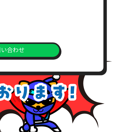
求書）
。
問い合わせ
上、対応窓口までご送付下さい。
が、こちらの所定の期間内にお支
めご了承下さい。