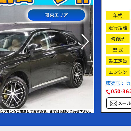
関東エリア
年式
走行距離
修復歴
型 式
乗車定員
エンジン
販売店： 
050-36
メー