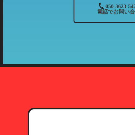
３．個人情報の共同利用について
050-3623-54
電話でお問い合
当社では、お客様から頂いた情報
・共同利用される個人情報：氏名
・共同利用者の範囲：株式会社カ
当社とフランチャイズ
・共同利用の目的：上記「個人情
・共有情報の管理責任者：当社（
４．開示等について
お客様より個人情報の開示、訂正
期間、妥当な範囲で速やかに対応
5．第三者への開示について
プライバシーポリシーに定める一
提供されることはありません。た
関等に提供することがあります。
6．本人確認に必要な書類につい
お客様より個人情報の開示、訂正
（1）運転免許証
有効期限内のもので、現住所が