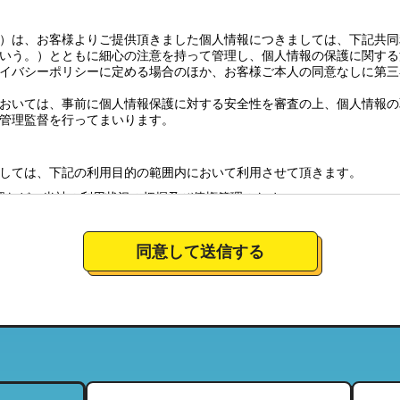
）は、お客様よりご提供頂きました個人情報につきましては、下記共同
いう。）とともに細心の注意を持って管理し、個人情報の保護に関する
イバシーポリシーに定める場合のほか、お客様ご本人の同意なしに第三
おいては、事前に個人情報保護に対する安全性を審査の上、個人情報の
管理監督を行ってまいります。
しては、下記の利用目的の範囲内において利用させて頂きます。
認など、当社の利用状況の把握及び債権管理のため
全体の市場調査・分析のため
社のサービスの商品情報、イベント情報、新店情報等の郵送、配送（宅
同意して送信する
要望に対応し、それらを会社運営全体に反映させるため
絡のための資料とするため。
について
営しており、特定の店舗にてお預かりした個人情報につきましては、当
当する範囲内において、利用させて頂きます。（それにより、お客様が
ことがございますので、ご了承下さい）