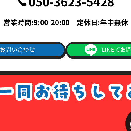
050-3623-5428
記載されている面の写しを含むこと。
帳ならびに次のいずれかのもの（住民票、公共料金領収書、公共料金請
営業時間:9:00-20:00 定休日:年中無休
料金請求書は、発行日より3ヵ月以内で、現住所が記載されているもの
次のいずれか（旅券・公共料金領収書・公共料金請求書）
書は、発行日より3ヵ月以内で、現住所が記載されているもの。
お問い合わせ
LINEでお
ご記入の上、上記本人確認書類の(1)～(4)のいずれかの写しを添付の
よりダウンロード出来ます）
1回につき書留送料440円分の切手を申請書類に同封して下さい。
手数料が同封されていなかった場合は、その旨をご連絡させて頂きます
は、各種請求はなかったものとして処理させて頂きますので、あらかじ
ない場合について