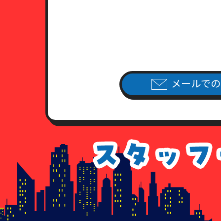
（2）日本国旅券（パスポート）
有効期限内のもので、現住所が
（3）健康保険証あるいは年金手
住民票・公共料金領収書・公共
（4）外国人登録証明書ならびに
公共料金領収書・公共料金請求
7．各種請求のお手続き方法
メールでの
当社指定の申請用紙
に必要事項を
（当社指定の申請用紙は、こちら
個人情報開示請求書
個人情報利用停止申請書
個人情報利用目的通知請求書
個人情報訂正追加削除請求書
委任状
8．手数料について
情報開示のご請求を頂いた場合、
手数料が不足している場合、及び
払いのなかった場合につきまして
9. 各種請求に応じることが出来