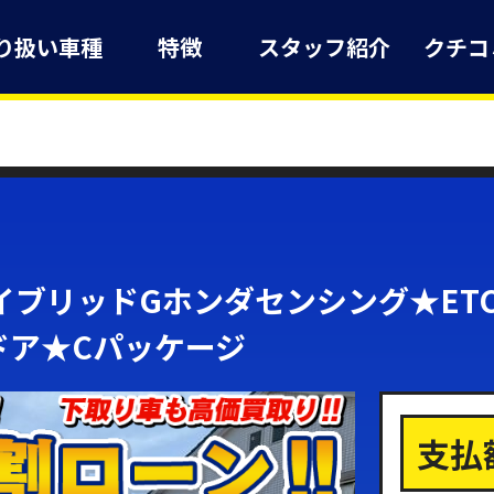
り扱い車種
特徴
スタッフ紹介
クチコ
イブリッドGホンダセンシング★ET
ドア★Cパッケージ
支払