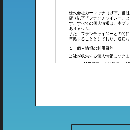
株式会社カーマッチ（以下、当社
店（以下「フランチャイジー」と
す。すべての個人情報は、本プラ
ありません。
また、フランチャイジーとの間に
準拠することとしており、適切な
１．個人情報の利用目的
当社が収集する個人情報につきま
（1）ご利用履歴・支払状況の確
（2）カーマッチフランチャイズ
（3）お客様に有益と思われる当
案内をお送りするため。
（4）お問い合わせやご意見・ご
（5）採用に関するご案内やご連
２．特定の店舗にて取得した情報
当社では、複数の業態の店舗を運
て、「個人情報の利用目的」に該
列店のご案内をお送りさせて頂く