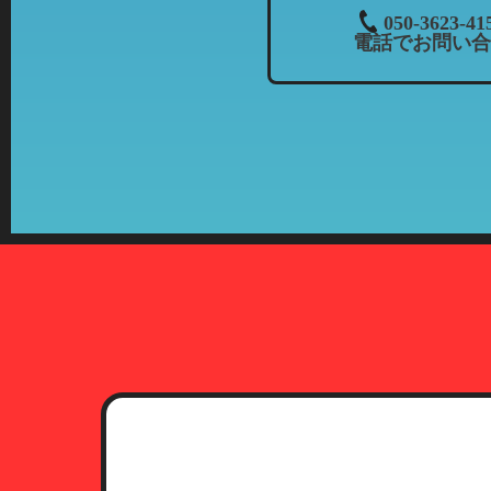
３．個人情報の共同利用について
050-3623-41
電話でお問い合
当社では、お客様から頂いた情報
・共同利用される個人情報：氏名
・共同利用者の範囲：株式会社カ
当社とフランチャイズ
・共同利用の目的：上記「個人情
・共有情報の管理責任者：当社（
４．開示等について
お客様より個人情報の開示、訂正
期間、妥当な範囲で速やかに対応
5．第三者への開示について
プライバシーポリシーに定める一
提供されることはありません。た
関等に提供することがあります。
6．本人確認に必要な書類につい
お客様より個人情報の開示、訂正
（1）運転免許証
有効期限内のもので、現住所が