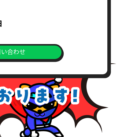
求書）
日
。
問い合わせ
上、対応窓口までご送付下さい。
が、こちらの所定の期間内にお支
めご了承下さい。