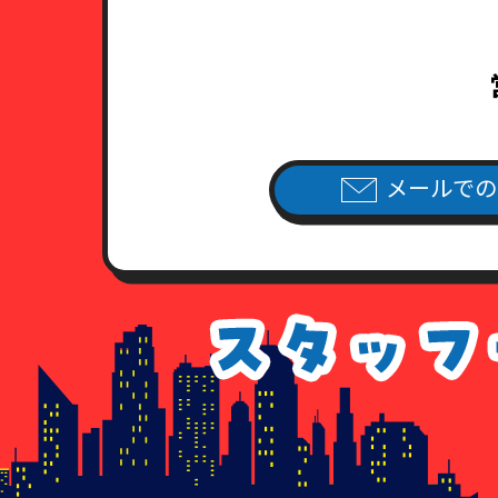
（2）日本国旅券（パスポート）
有効期限内のもので、現住所が
（3）健康保険証あるいは年金手
住民票・公共料金領収書・公共
（4）外国人登録証明書ならびに
公共料金領収書・公共料金請求
7．各種請求のお手続き方法
メールでの
当社指定の申請用紙
に必要事項を
（当社指定の申請用紙は、こちら
個人情報開示請求書
個人情報利用停止申請書
個人情報利用目的通知請求書
個人情報訂正追加削除請求書
委任状
8．手数料について
情報開示のご請求を頂いた場合、
手数料が不足している場合、及び
払いのなかった場合につきまして
9. 各種請求に応じることが出来