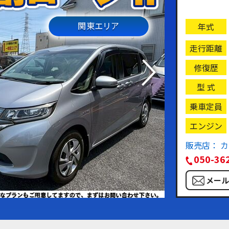
関東エリア
年式
走行距離
修復歴
型 式
乗車定員
エンジン
販売店： 
050-36
メー