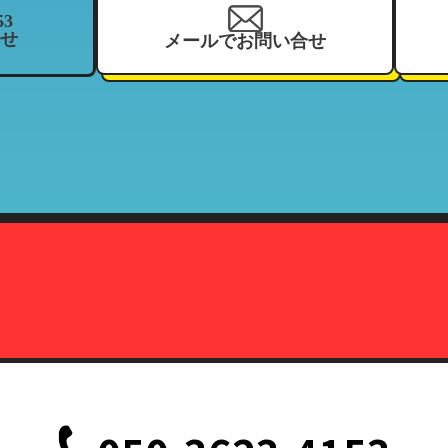
53
せ
メールでお問い合せ
を、当社の関連企業及びフランチャイジーとの間において、共同利用さ
、住所、電話番号、来店履歴（購入履歴若しくはリース履歴）、支払状
ーマッチ
契約している加盟店
報の利用目的」と同様
株式会社カーマッチ）代表取締役藤本広敬
、削除、または利用停止を求められたときは、当社の定める方法で本人
致します。
定の事由が生じない限りにおいては、お客様の事前承認がない限り、当
だし、法令により協力を求められた場合、その他法令が認める場合には
て
、削除、または利用停止などの各種請求の際、以下の書類を持って本人
記載されている面の写しを含むこと。（国際運転免許証は除く）