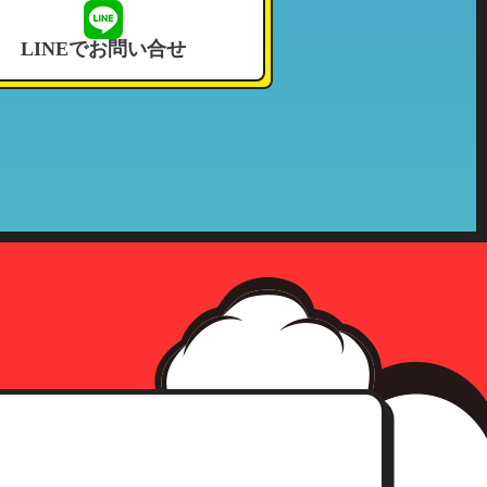
せて頂いております。
LINEでお問い合せ
況その他これに付帯する情報
確認をさせて頂いた上、合理的な
社の収集した個人情報が第三者へ
、事前承認なく情報を当該公的機
確認にさせて頂きます。