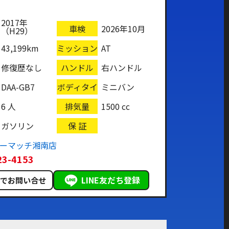
2017年
車検
2026年10月
（H29）
43,199km
ミッション
AT
修復歴なし
ハンドル
右ハンドル
DAA-GB7
ボディタイ
ミニバン
プ
6 人
排気量
1500 cc
ガソリン
保 証
カーマッチ湘南店
23-4153
LINE友だち登録
ルでお問い合せ