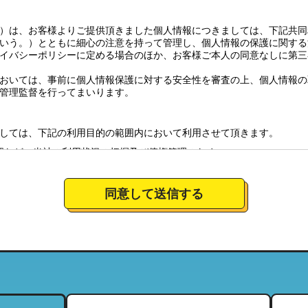
）は、お客様よりご提供頂きました個人情報につきましては、下記共同
いう。）とともに細心の注意を持って管理し、個人情報の保護に関する
イバシーポリシーに定める場合のほか、お客様ご本人の同意なしに第三
おいては、事前に個人情報保護に対する安全性を審査の上、個人情報の
管理監督を行ってまいります。
しては、下記の利用目的の範囲内において利用させて頂きます。
認など、当社の利用状況の把握及び債権管理のため
全体の市場調査・分析のため
社のサービスの商品情報、イベント情報、新店情報等の郵送、配送（宅
同意して送信する
要望に対応し、それらを会社運営全体に反映させるため
絡のための資料とするため。
について
営しており、特定の店舗にてお預かりした個人情報につきましては、当
当する範囲内において、利用させて頂きます。（それにより、お客様が
ことがございますので、ご了承下さい）