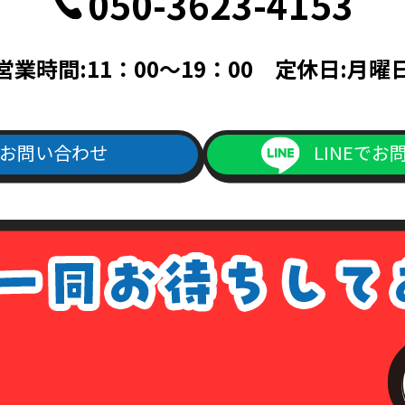
050-3623-4153
記載されている面の写しを含むこと。
帳ならびに次のいずれかのもの（住民票、公共料金領収書、公共料金請
営業時間:11：00～19：00 定休日:月曜
料金請求書は、発行日より3ヵ月以内で、現住所が記載されているもの
次のいずれか（旅券・公共料金領収書・公共料金請求書）
書は、発行日より3ヵ月以内で、現住所が記載されているもの。
お問い合わせ
LINEでお
ご記入の上、上記本人確認書類の(1)～(4)のいずれかの写しを添付の
よりダウンロード出来ます）
1回につき書留送料440円分の切手を申請書類に同封して下さい。
手数料が同封されていなかった場合は、その旨をご連絡させて頂きます
は、各種請求はなかったものとして処理させて頂きますので、あらかじ
ない場合について