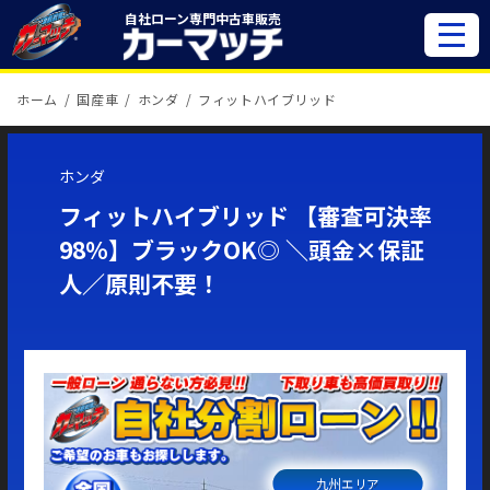
自社ローン専門
中古車販売
ホーム
国産車
ホンダ
フィットハイブリッド
ホンダ
フィットハイブリッド 【審査可決率
98％】ブラックOK◎ ＼頭金×保証
人／原則不要！
九州エリア