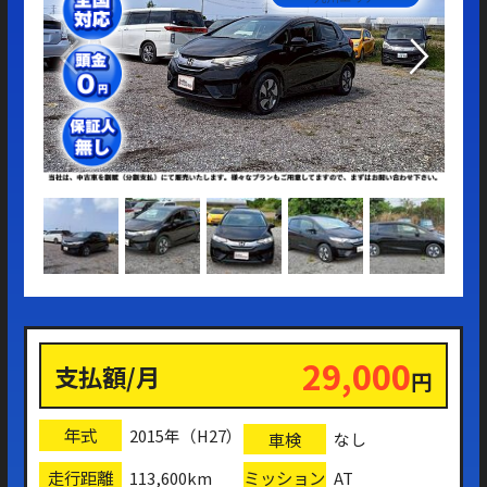
納
タ
な
29,000
支払額/月
円
年式
2015年（H27）
車検
なし
走行距離
ミッション
113,600km
AT