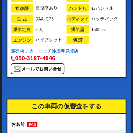
修復歴
ハンドル
修復歴あり
右ハンドル
型 式
ボディタイ
DAA-GP5
ハッチバック
プ
乗車定員
排気量
5 人
1500 cc
エンジン
保 証
ハイブリット
販売店： カーマッチ沖縄豊見城店
050-3187-4846
メールでお問い合せ
この車両の仮審査をする
お名前
必須