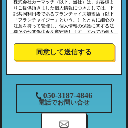
株式会社カーマッチ（以下、当社）は、お客様よ
りご提供頂きました個人情報につきましては、下
記共同利用者であるフランチャイズ加盟店（以下
「フランチャイジー」という。）とともに細心の
注意を持って管理し、個人情報の保護に関する法
律その他関係法令を遵守致します。すべての個人
情報は、本プライバシーポリシーに定める場合の
ほか、お客様ご本人の同意なしに第三者へ開示ま
たは提供されることはありません。
同意して送信する
また、フランチャイジーとの間においては、事前
に個人情報保護に対する安全性を審査の上、個人
情報の取り扱いについては当社の方針に準拠する
こととしており、適切な管理監督を行ってまいり
ます。
１．個人情報の利用目的
050-3187-4846
当社が収集する個人情報につきましては、下記の
電話でお問い合せ
利用目的の範囲内において利用させて頂きます。
（1）ご利用履歴・支払状況の確認など、当社の
利用状況の把握及び債権管理のため