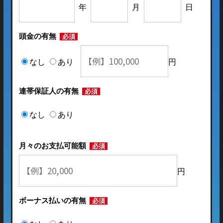
年
月
日
頭金の有無
必須
なし
あり
円
連帯保証人の有無
必須
なし
あり
月々のお支払可能額
必須
円
ボーナス払いの有無
必須