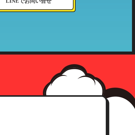
LINEでお問い合せ
況その他これに付帯する情報
確認をさせて頂いた上、合理的な
社の収集した個人情報が第三者へ
、事前承認なく情報を当該公的機
確認にさせて頂きます。