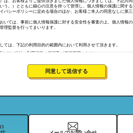
）は、お客様よりご提供頂きました個人情報につきましては、下記共同
いう。）とともに細心の注意を持って管理し、個人情報の保護に関する
イバシーポリシーに定める場合のほか、お客様ご本人の同意なしに第三
おいては、事前に個人情報保護に対する安全性を審査の上、個人情報の
管理監督を行ってまいります。
しては、下記の利用目的の範囲内において利用させて頂きます。
認など、当社の利用状況の把握及び債権管理のため
全体の市場調査・分析のため
社のサービスの商品情報、イベント情報、新店情報等の郵送、配送（宅
同意して送信する
要望に対応し、それらを会社運営全体に反映させるため
絡のための資料とするため。
について
営しており、特定の店舗にてお預かりした個人情報につきましては、当
当する範囲内において、利用させて頂きます。（それにより、お客様が
ことがございますので、ご了承下さい）
83
せ
メールでお問い合せ
を、当社の関連企業及びフランチャイジーとの間において、共同利用さ