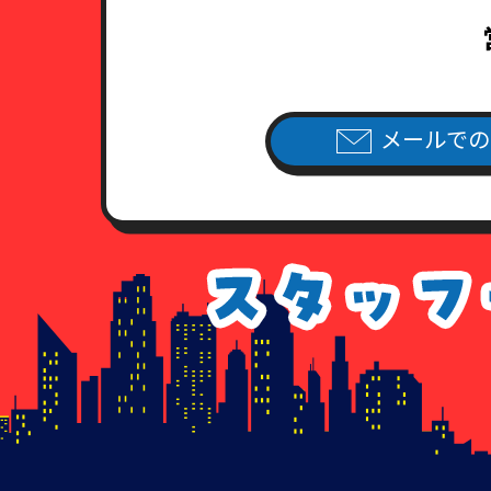
（3）健康保険証あるいは年金手
住民票・公共料金領収書・公共
（4）外国人登録証明書ならびに
公共料金領収書・公共料金請求
7．各種請求のお手続き方法
メールでの
当社指定の申請用紙
に必要事項を
（当社指定の申請用紙は、こちら
個人情報開示請求書
個人情報利用停止申請書
個人情報利用目的通知請求書
個人情報訂正追加削除請求書
委任状
8．手数料について
情報開示のご請求を頂いた場合、
手数料が不足している場合、及び
払いのなかった場合につきまして
9. 各種請求に応じることが出来
以下に該当すると当社が判断する