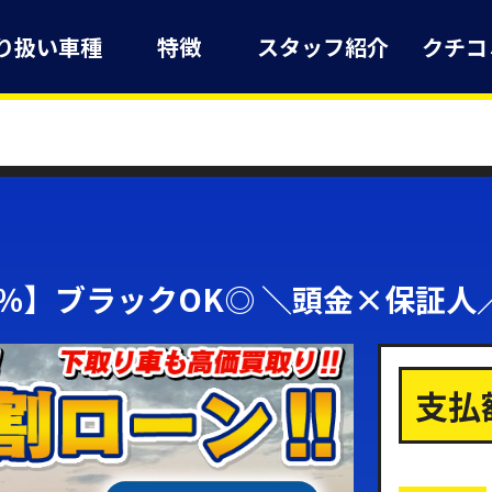
り扱い車種
特徴
スタッフ紹介
クチコ
8％】ブラックOK◎ ＼頭金×保証人
支払