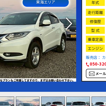
東海エリア
年式
走行距離
修復歴
型 式
乗車定員
エンジン
販売店： 
050-32
メー