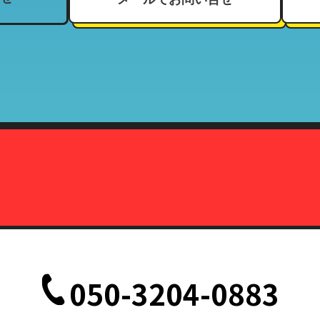
、住所、電話番号、来店履歴（購入履歴若しくはリース履歴）、支払状
ーマッチ
契約している加盟店
報の利用目的」と同様
株式会社カーマッチ）代表取締役藤本広敬
、削除、または利用停止を求められたときは、当社の定める方法で本人
致します。
定の事由が生じない限りにおいては、お客様の事前承認がない限り、当
だし、法令により協力を求められた場合、その他法令が認める場合には
て
、削除、または利用停止などの各種請求の際、以下の書類を持って本人
050-3204-0883
記載されている面の写しを含むこと。（国際運転免許証は除く）
記載されている面の写しを含むこと。