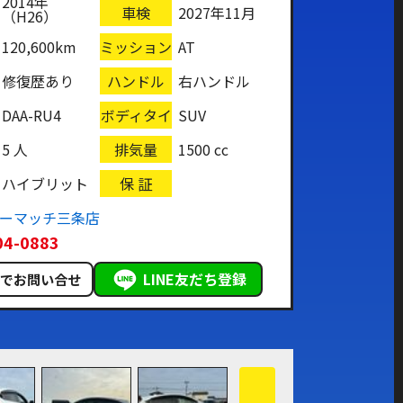
2014年
車検
2027年11月
（H26）
120,600km
ミッション
AT
修復歴あり
ハンドル
右ハンドル
DAA-RU4
ボディタイ
SUV
プ
5 人
排気量
1500 cc
ハイブリット
保 証
カーマッチ三条店
04-0883
LINE友だち登録
ルでお問い合せ