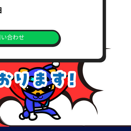
求書）
日
。
問い合わせ
上、対応窓口までご送付下さい。
が、こちらの所定の期間内にお支
めご了承下さい。
、理由を付記してご連絡致しま