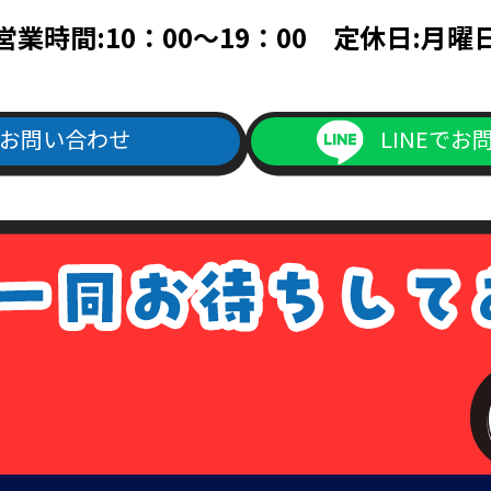
帳ならびに次のいずれかのもの（住民票、公共料金領収書、公共料金請
営業時間:10：00～19：00 定休日:月曜
料金請求書は、発行日より3ヵ月以内で、現住所が記載されているもの
次のいずれか（旅券・公共料金領収書・公共料金請求書）
書は、発行日より3ヵ月以内で、現住所が記載されているもの。
お問い合わせ
LINEでお
ご記入の上、上記本人確認書類の(1)～(4)のいずれかの写しを添付の
よりダウンロード出来ます）
1回につき書留送料440円分の切手を申請書類に同封して下さい。
手数料が同封されていなかった場合は、その旨をご連絡させて頂きます
は、各種請求はなかったものとして処理させて頂きますので、あらかじ
ない場合について
場合については、各種請求に応じられないことがあります。その場合は