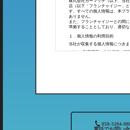
株式会社カーマッチ（以下、当社
店（以下「フランチャイジー」と
す。すべての個人情報は、本プラ
ありません。
また、フランチャイジーとの間に
準拠することとしており、適切な
１．個人情報の利用目的
当社が収集する個人情報につきま
（1）ご利用履歴・支払状況の確
（2）カーマッチフランチャイズ
（3）お客様に有益と思われる当
案内をお送りするため。
（4）お問い合わせやご意見・ご
（5）採用に関するご案内やご連
２．特定の店舗にて取得した情報
当社では、複数の業態の店舗を運
て、「個人情報の利用目的」に該
列店のご案内をお送りさせて頂く
３．個人情報の共同利用について
050-3204-08
電話でお問い合
当社では、お客様から頂いた情報