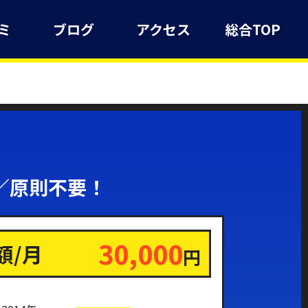
ミ
ブログ
アクセス
総合TOP
／原則不要！
30,000
額/月
円