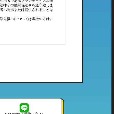
利用者であるフランチャイズ加盟
法律その他関係法令を遵守致しま
者へ開示または提供されることは
取り扱いについては当社の方針に
配メール等）、電子メールにてご
社で管理している個人情報とし
ご利用頂いたことのない当社の系
せて頂いております。