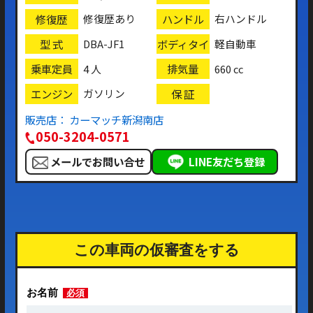
修復歴
ハンドル
修復歴あり
右ハンドル
型 式
ボディタイ
DBA-JF1
軽自動車
プ
乗車定員
排気量
4 人
660 cc
エンジン
保 証
ガソリン
販売店： カーマッチ新潟南店
050-3204-0571
メールでお問い合せ
LINE友だち登録
この車両の仮審査をする
お名前
必須