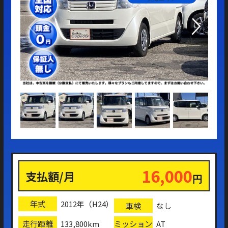
16,000
支払額/月
円
年式
2012年（H24）
車検
なし
走行距離
ミッション
133,800km
AT