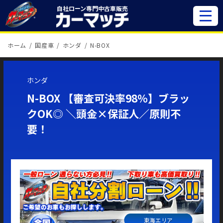
自社ローン専門
中古車販売
ホーム
国産車
ホンダ
N-BOX
ホンダ
N-BOX 【審査可決率98％】ブラッ
クOK◎ ＼頭金×保証人／原則不
要！
東海エリア