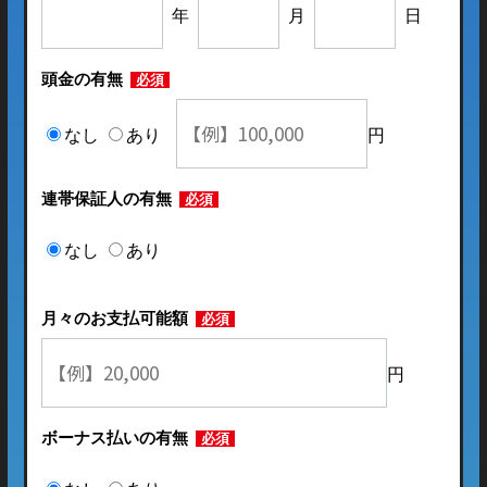
年
月
日
頭金の有無
必須
なし
あり
円
連帯保証人の有無
必須
なし
あり
月々のお支払可能額
必須
円
ボーナス払いの有無
必須