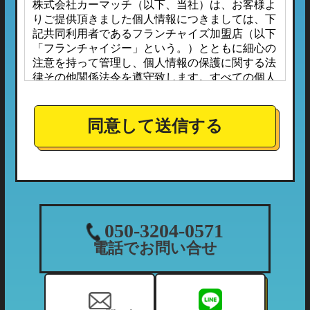
株式会社カーマッチ（以下、当社）は、お客様よ
りご提供頂きました個人情報につきましては、下
記共同利用者であるフランチャイズ加盟店（以下
「フランチャイジー」という。）とともに細心の
注意を持って管理し、個人情報の保護に関する法
律その他関係法令を遵守致します。すべての個人
情報は、本プライバシーポリシーに定める場合の
ほか、お客様ご本人の同意なしに第三者へ開示ま
たは提供されることはありません。
同意して送信する
また、フランチャイジーとの間においては、事前
に個人情報保護に対する安全性を審査の上、個人
情報の取り扱いについては当社の方針に準拠する
こととしており、適切な管理監督を行ってまいり
ます。
１．個人情報の利用目的
050-3204-0571
当社が収集する個人情報につきましては、下記の
電話でお問い合せ
利用目的の範囲内において利用させて頂きます。
（1）ご利用履歴・支払状況の確認など、当社の
利用状況の把握及び債権管理のため