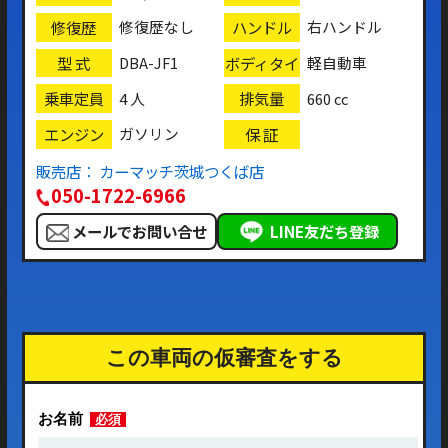
修復歴
ハンドル
修復歴なし
右ハンドル
型 式
ボディタイ
DBA-JF1
軽自動車
プ
乗車定員
排気量
4 人
660 cc
エンジン
保 証
ガソリン
販売店： カーマッチ茨城つくば店
050-1722-6966
メールでお問い合せ
LINE友だち登録
この車両の仮審査をする
お名前
必須