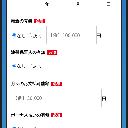
年
月
日
頭金の有無
必須
なし
あり
円
連帯保証人の有無
必須
なし
あり
月々のお支払可能額
必須
円
ボーナス払いの有無
必須