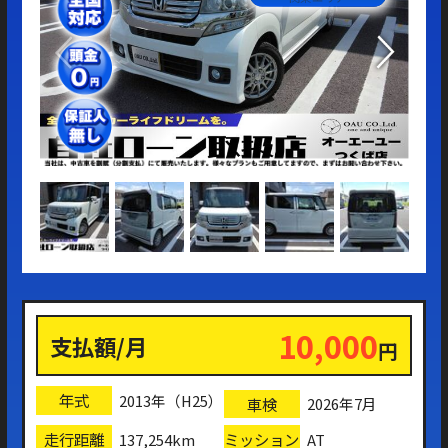
買
10,000
支払額/月
円
年式
2013年（H25）
車検
2026年7月
走行距離
ミッション
137,254km
AT