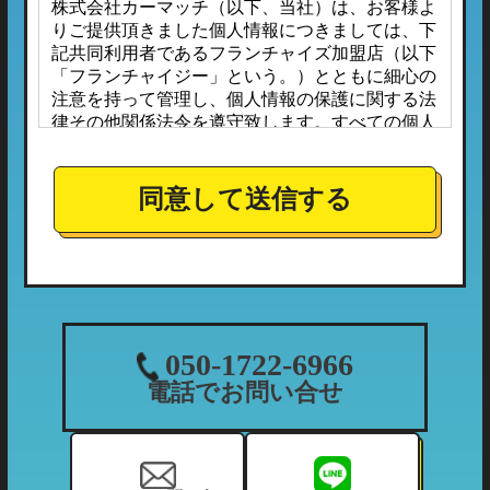
株式会社カーマッチ（以下、当社）は、お客様よ
りご提供頂きました個人情報につきましては、下
記共同利用者であるフランチャイズ加盟店（以下
「フランチャイジー」という。）とともに細心の
注意を持って管理し、個人情報の保護に関する法
律その他関係法令を遵守致します。すべての個人
情報は、本プライバシーポリシーに定める場合の
ほか、お客様ご本人の同意なしに第三者へ開示ま
たは提供されることはありません。
同意して送信する
また、フランチャイジーとの間においては、事前
に個人情報保護に対する安全性を審査の上、個人
情報の取り扱いについては当社の方針に準拠する
こととしており、適切な管理監督を行ってまいり
ます。
１．個人情報の利用目的
050-1722-6966
当社が収集する個人情報につきましては、下記の
電話でお問い合せ
利用目的の範囲内において利用させて頂きます。
（1）ご利用履歴・支払状況の確認など、当社の
利用状況の把握及び債権管理のため