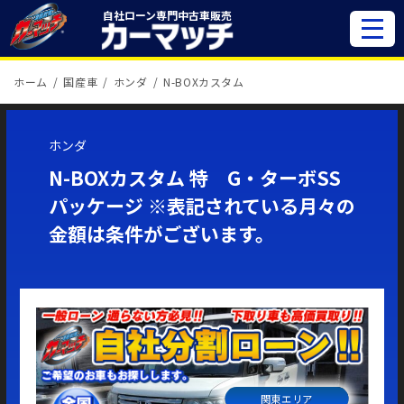
自社ローン専門
中古車販売
ホーム
国産車
ホンダ
N-BOXカスタム
ホンダ
N-BOXカスタム 特 G・ターボSS
パッケージ ※表記されている月々の
金額は条件がございます。
関東エリア