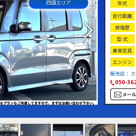
四国エリア
年式
走行距離
修復歴
型 式
乗車定員
エンジン
販売店： 
050-36
メー