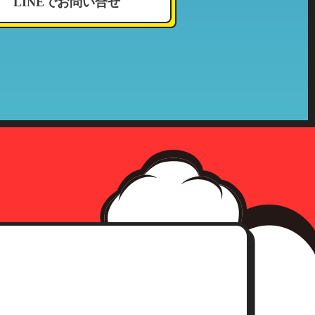
LINEでお問い合せ
況その他これに付帯する情報
確認をさせて頂いた上、合理的な
社の収集した個人情報が第三者へ
、事前承認なく情報を当該公的機
確認にさせて頂きます。