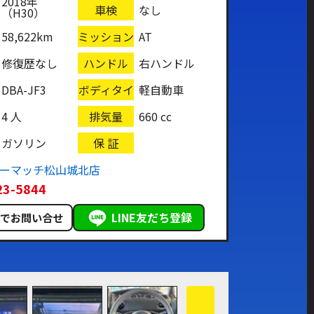
2018年
車検
なし
（H30）
58,622km
ミッション
AT
修復歴なし
ハンドル
右ハンドル
DBA-JF3
ボディタイ
軽自動車
プ
4 人
排気量
660 cc
ガソリン
保 証
カーマッチ松山城北店
23-5844
LINE友だち登録
ルでお問い合せ