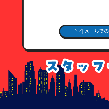
（3）健康保険証あるいは年金手
住民票・公共料金領収書・公共
（4）外国人登録証明書ならびに
公共料金領収書・公共料金請求
7．各種請求のお手続き方法
メールでの
当社指定の申請用紙
に必要事項を
（当社指定の申請用紙は、こちら
個人情報開示請求書
個人情報利用停止申請書
個人情報利用目的通知請求書
個人情報訂正追加削除請求書
委任状
8．手数料について
情報開示のご請求を頂いた場合、
手数料が不足している場合、及び
払いのなかった場合につきまして
9. 各種請求に応じることが出来
以下に該当すると当社が判断する