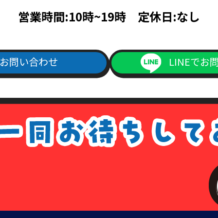
帳ならびに次のいずれかのもの（住民票、公共料金領収書、公共料金請
営業時間:10時~19時 定休日:なし
料金請求書は、発行日より3ヵ月以内で、現住所が記載されているもの
次のいずれか（旅券・公共料金領収書・公共料金請求書）
書は、発行日より3ヵ月以内で、現住所が記載されているもの。
お問い合わせ
LINEでお
ご記入の上、上記本人確認書類の(1)～(4)のいずれかの写しを添付の
よりダウンロード出来ます）
1回につき書留送料440円分の切手を申請書類に同封して下さい。
手数料が同封されていなかった場合は、その旨をご連絡させて頂きます
は、各種請求はなかったものとして処理させて頂きますので、あらかじ
ない場合について
場合については、各種請求に応じられないことがあります。その場合は