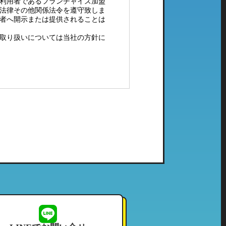
利用者であるフランチャイズ加盟
法律その他関係法令を遵守致しま
者へ開示または提供されることは
取り扱いについては当社の方針に
配メール等）、電子メールにてご
社で管理している個人情報とし
ご利用頂いたことのない当社の系
せて頂いております。