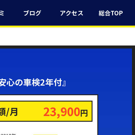
ミ
ブログ
アクセス
総合TOP
『安心の車検2年付』
23,900
額/月
円