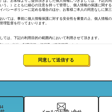
）は、お客様よりご提供頂きました個人情報につきましては、下記共同
いう。）とともに細心の注意を持って管理し、個人情報の保護に関する
イバシーポリシーに定める場合のほか、お客様ご本人の同意なしに第三
おいては、事前に個人情報保護に対する安全性を審査の上、個人情報の
管理監督を行ってまいります。
しては、下記の利用目的の範囲内において利用させて頂きます。
認など、当社の利用状況の把握及び債権管理のため
全体の市場調査・分析のため
社のサービスの商品情報、イベント情報、新店情報等の郵送、配送（宅
同意して送信する
要望に対応し、それらを会社運営全体に反映させるため
絡のための資料とするため。
について
営しており、特定の店舗にてお預かりした個人情報につきましては、当
当する範囲内において、利用させて頂きます。（それにより、お客様が
ことがございますので、ご了承下さい）
44
せ
メールでお問い合せ
を、当社の関連企業及びフランチャイジーとの間において、共同利用さ