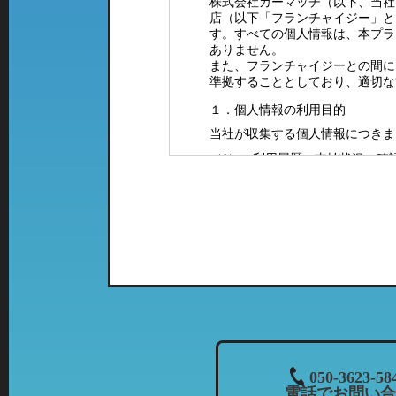
株式会社カーマッチ（以下、当社
店（以下「フランチャイジー」と
す。すべての個人情報は、本プラ
ありません。
また、フランチャイジーとの間に
準拠することとしており、適切な
１．個人情報の利用目的
当社が収集する個人情報につきま
（1）ご利用履歴・支払状況の確
（2）カーマッチフランチャイズ
（3）お客様に有益と思われる当
案内をお送りするため。
（4）お問い合わせやご意見・ご
（5）採用に関するご案内やご連
２．特定の店舗にて取得した情報
当社では、複数の業態の店舗を運
て、「個人情報の利用目的」に該
列店のご案内をお送りさせて頂く
３．個人情報の共同利用について
050-3623-58
電話でお問い合
当社では、お客様から頂いた情報