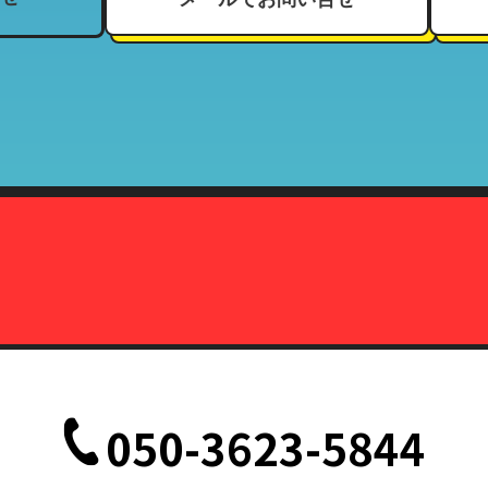
、住所、電話番号、来店履歴（購入履歴若しくはリース履歴）、支払状
ーマッチ
契約している加盟店
報の利用目的」と同様
株式会社カーマッチ）代表取締役藤本広敬
、削除、または利用停止を求められたときは、当社の定める方法で本人
致します。
定の事由が生じない限りにおいては、お客様の事前承認がない限り、当
だし、法令により協力を求められた場合、その他法令が認める場合には
て
、削除、または利用停止などの各種請求の際、以下の書類を持って本人
050-3623-5844
記載されている面の写しを含むこと。（国際運転免許証は除く）
記載されている面の写しを含むこと。