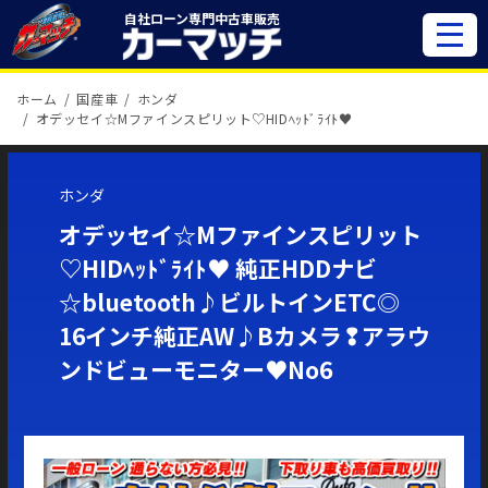
自社ローン専門
中古車販売
ホーム
国産車
ホンダ
オデッセイ☆Mファインスピリット♡HIDﾍｯﾄﾞﾗｲﾄ♥
ホンダ
オデッセイ☆Mファインスピリット
♡HIDﾍｯﾄﾞﾗｲﾄ♥ 純正HDDナビ
☆bluetooth♪ビルトインETC◎
16インチ純正AW♪Bカメラ❢アラウ
ンドビューモニター♥No6