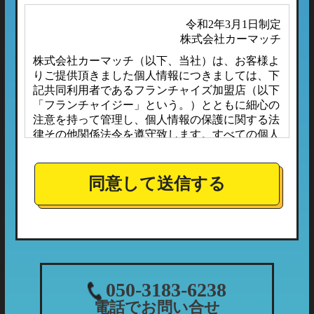
令和2年3月1日制定
株式会社カーマッチ
株式会社カーマッチ（以下、当社）は、お客様よ
りご提供頂きました個人情報につきましては、下
記共同利用者であるフランチャイズ加盟店（以下
「フランチャイジー」という。）とともに細心の
注意を持って管理し、個人情報の保護に関する法
律その他関係法令を遵守致します。すべての個人
情報は、本プライバシーポリシーに定める場合の
ほか、お客様ご本人の同意なしに第三者へ開示ま
たは提供されることはありません。
同意して送信する
また、フランチャイジーとの間においては、事前
に個人情報保護に対する安全性を審査の上、個人
情報の取り扱いについては当社の方針に準拠する
こととしており、適切な管理監督を行ってまいり
ます。
１．個人情報の利用目的
050-3183-6238
当社が収集する個人情報につきましては、下記の
電話でお問い合せ