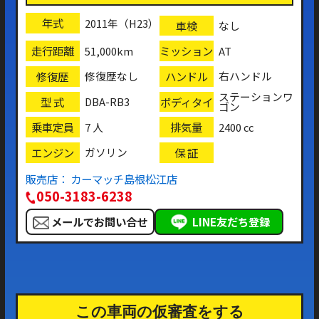
年式
2011年（H23）
車検
なし
走行距離
ミッション
51,000km
AT
修復歴
ハンドル
修復歴なし
右ハンドル
ステーションワ
型 式
ボディタイ
DBA-RB3
ゴン
プ
乗車定員
排気量
7 人
2400 cc
エンジン
保 証
ガソリン
販売店： カーマッチ島根松江店
050-3183-6238
メールでお問い合せ
LINE友だち登録
この車両の仮審査をする