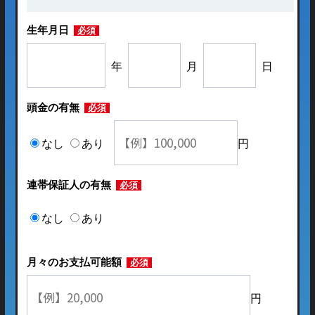
生年月日
必須
年
月
日
頭金の有無
必須
なし
あり
円
連帯保証人の有無
必須
なし
あり
月々のお支払可能額
必須
円