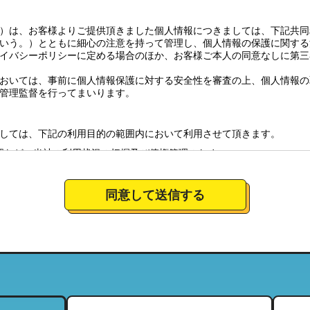
）は、お客様よりご提供頂きました個人情報につきましては、下記共同
いう。）とともに細心の注意を持って管理し、個人情報の保護に関する
イバシーポリシーに定める場合のほか、お客様ご本人の同意なしに第三
おいては、事前に個人情報保護に対する安全性を審査の上、個人情報の
管理監督を行ってまいります。
しては、下記の利用目的の範囲内において利用させて頂きます。
認など、当社の利用状況の把握及び債権管理のため
全体の市場調査・分析のため
社のサービスの商品情報、イベント情報、新店情報等の郵送、配送（宅
同意して送信する
要望に対応し、それらを会社運営全体に反映させるため
絡のための資料とするため。
について
営しており、特定の店舗にてお預かりした個人情報につきましては、当
当する範囲内において、利用させて頂きます。（それにより、お客様が
ことがございますので、ご了承下さい）