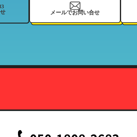
83
せ
メールでお問い合せ
を、当社の関連企業及びフランチャイジーとの間において、共同利用さ
、住所、電話番号、来店履歴（購入履歴若しくはリース履歴）、支払状
ーマッチ
契約している加盟店
報の利用目的」と同様
株式会社カーマッチ）代表取締役藤本広敬
、削除、または利用停止を求められたときは、当社の定める方法で本人
致します。
定の事由が生じない限りにおいては、お客様の事前承認がない限り、当
だし、法令により協力を求められた場合、その他法令が認める場合には
て
、削除、または利用停止などの各種請求の際、以下の書類を持って本人
記載されている面の写しを含むこと。（国際運転免許証は除く）