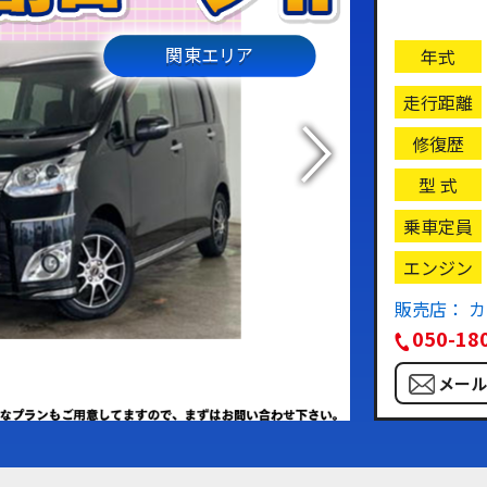
関東エリア
年式
走行距離
修復歴
型 式
乗車定員
エンジン
販売店： 
050-18
メー