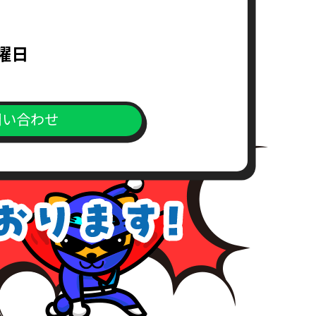
求書）
水曜日
。
問い合わせ
上、対応窓口までご送付下さい。
が、こちらの所定の期間内にお支
めご了承下さい。