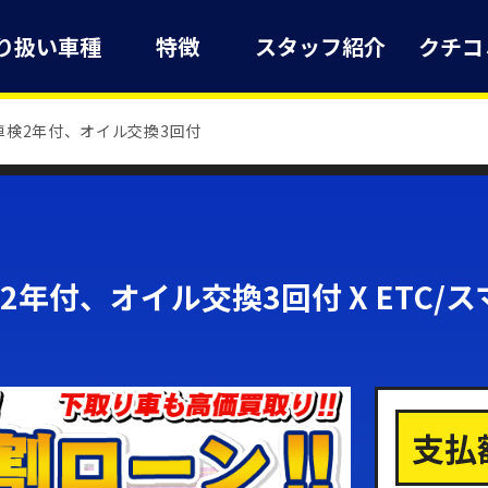
り扱い車種
特徴
スタッフ紹介
クチコ
車検2年付、オイル交換3回付
年付、オイル交換3回付 X ETC/
支払