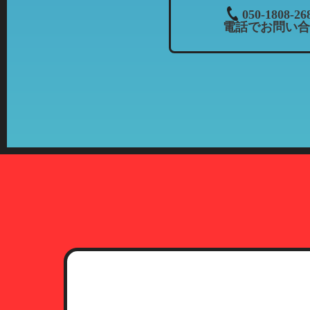
３．個人情報の共同利用について
050-1808-26
電話でお問い合
当社では、お客様から頂いた情報
・共同利用される個人情報：氏名
・共同利用者の範囲：株式会社カ
当社とフランチャイズ
・共同利用の目的：上記「個人情
・共有情報の管理責任者：当社（
４．開示等について
お客様より個人情報の開示、訂正
期間、妥当な範囲で速やかに対応
5．第三者への開示について
プライバシーポリシーに定める一
提供されることはありません。た
関等に提供することがあります。
6．本人確認に必要な書類につい
お客様より個人情報の開示、訂正
（1）運転免許証
有効期限内のもので、現住所が