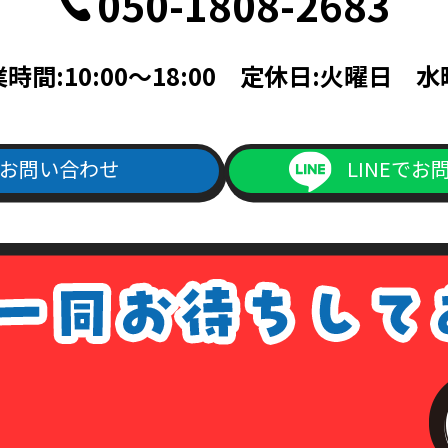
050-1808-2683
記載されている面の写しを含むこと。
帳ならびに次のいずれかのもの（住民票、公共料金領収書、公共料金請
時間:10:00～18:00 定休日:火曜日 
料金請求書は、発行日より3ヵ月以内で、現住所が記載されているもの
次のいずれか（旅券・公共料金領収書・公共料金請求書）
書は、発行日より3ヵ月以内で、現住所が記載されているもの。
お問い合わせ
LINEでお
ご記入の上、上記本人確認書類の(1)～(4)のいずれかの写しを添付の
よりダウンロード出来ます）
1回につき書留送料440円分の切手を申請書類に同封して下さい。
手数料が同封されていなかった場合は、その旨をご連絡させて頂きます
は、各種請求はなかったものとして処理させて頂きますので、あらかじ
ない場合について