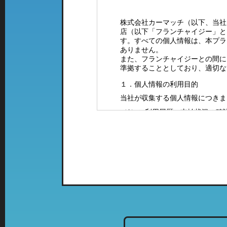
株式会社カーマッチ（以下、当社
店（以下「フランチャイジー」と
す。すべての個人情報は、本プラ
ありません。
また、フランチャイジーとの間に
準拠することとしており、適切な
１．個人情報の利用目的
当社が収集する個人情報につきま
（1）ご利用履歴・支払状況の確
（2）カーマッチフランチャイズ
（3）お客様に有益と思われる当
案内をお送りするため。
（4）お問い合わせやご意見・ご
（5）採用に関するご案内やご連
２．特定の店舗にて取得した情報
当社では、複数の業態の店舗を運
て、「個人情報の利用目的」に該
列店のご案内をお送りさせて頂く