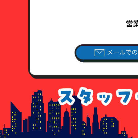
（2）日本国旅券（パスポート）
有効期限内のもので、現住所が
（3）健康保険証あるいは年金手
営業
住民票・公共料金領収書・公共
（4）外国人登録証明書ならびに
公共料金領収書・公共料金請求
7．各種請求のお手続き方法
メールでの
当社指定の申請用紙
に必要事項を
（当社指定の申請用紙は、こちら
個人情報開示請求書
個人情報利用停止申請書
個人情報利用目的通知請求書
個人情報訂正追加削除請求書
委任状
8．手数料について
情報開示のご請求を頂いた場合、
手数料が不足している場合、及び
払いのなかった場合につきまして
9. 各種請求に応じることが出来