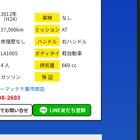
2012年
車検
なし
（H24）
37,500km
ミッション
AT
修復歴なし
ハンドル
右ハンドル
LA100S
ボディタイ
軽自動車
プ
4 人
排気量
660 cc
ガソリン
保 証
カーマッチ千葉市原店
08-2683
LINE友だち登録
ルでお問い合せ