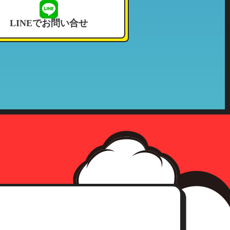
せて頂いております。
LINEでお問い合せ
況その他これに付帯する情報
確認をさせて頂いた上、合理的な
社の収集した個人情報が第三者へ
、事前承認なく情報を当該公的機
確認にさせて頂きます。