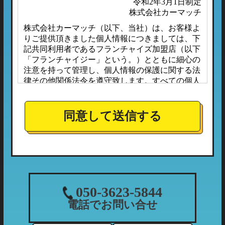
令和2年3月1日制定
株式会社カーマッチ
株式会社カーマッチ（以下、当社）は、お客様よ
りご提供頂きました個人情報につきましては、下
記共同利用者であるフランチャイズ加盟店（以下
「フランチャイジー」という。）とともに細心の
注意を持って管理し、個人情報の保護に関する法
律その他関係法令を遵守致します。すべての個人
情報は、本プライバシーポリシーに定める場合の
ほか、お客様ご本人の同意なしに第三者へ開示ま
たは提供されることはありません。
同意して送信する
また、フランチャイジーとの間においては、事前
に個人情報保護に対する安全性を審査の上、個人
情報の取り扱いについては当社の方針に準拠する
こととしており、適切な管理監督を行ってまいり
ます。
１．個人情報の利用目的
050-3623-5844
当社が収集する個人情報につきましては、下記の
電話でお問い合せ
利用目的の範囲内において利用させて頂きます。