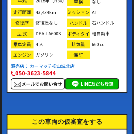
年式
2018年（H30）
車検
なし
走行距離
ミッション
43,434km
AT
修復歴
ハンドル
修復歴なし
右ハンドル
型 式
ボディタイ
DBA-LA600S
軽自動車
プ
乗車定員
排気量
4 人
660 cc
エンジン
保 証
ガソリン
販売店： カーマッチ松山城北店
050-3623-5844
メールでお問い合せ
LINE友だち登録
この車両の仮審査をする