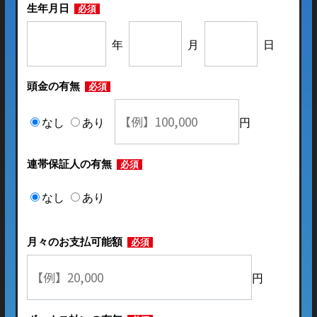
生年月日
必須
年
月
日
頭金の有無
必須
なし
あり
円
連帯保証人の有無
必須
なし
あり
月々のお支払可能額
必須
円