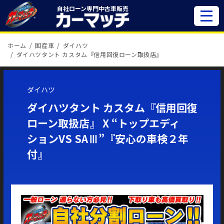
自社ローン専門
中古車販売
ホーム
国産車
ダイハツ
ダイハツタント カスタム『信用回復ローン取扱店』
ダイハツ
ダイハツタント カスタム『信用回復
ローン取扱店』 X “トップエディ
ションVS SAⅢ”『安心の車検２年
付』