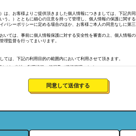
）は、お客様よりご提供頂きました個人情報につきましては、下記共同
いう。）とともに細心の注意を持って管理し、個人情報の保護に関する
イバシーポリシーに定める場合のほか、お客様ご本人の同意なしに第三
おいては、事前に個人情報保護に対する安全性を審査の上、個人情報の
管理監督を行ってまいります。
しては、下記の利用目的の範囲内において利用させて頂きます。
認など、当社の利用状況の把握及び債権管理のため
全体の市場調査・分析のため
社のサービスの商品情報、イベント情報、新店情報等の郵送、配送（宅
同意して送信する
要望に対応し、それらを会社運営全体に反映させるため
絡のための資料とするため。
について
営しており、特定の店舗にてお預かりした個人情報につきましては、当
当する範囲内において、利用させて頂きます。（それにより、お客様が
ことがございますので、ご了承下さい）