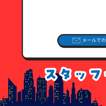
（2）日本国旅券（パスポート）
有効期限内のもので、現住所が
（3）健康保険証あるいは年金手
住民票・公共料金領収書・公共
（4）外国人登録証明書ならびに
公共料金領収書・公共料金請求
7．各種請求のお手続き方法
メールでの
当社指定の申請用紙
に必要事項を
（当社指定の申請用紙は、こちら
個人情報開示請求書
個人情報利用停止申請書
個人情報利用目的通知請求書
個人情報訂正追加削除請求書
委任状
8．手数料について
情報開示のご請求を頂いた場合、
手数料が不足している場合、及び
払いのなかった場合につきまして
9. 各種請求に応じることが出来