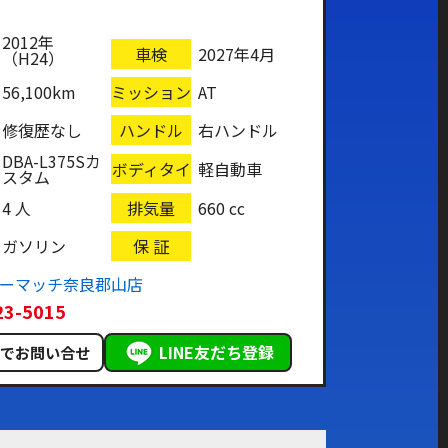
2012年
車検
2027年4月
（H24）
56,100km
ミッション
AT
修復歴なし
ハンドル
右ハンドル
DBA-L375Sカ
ボディタイ
軽自動車
スタム
プ
4 人
排気量
660 cc
ガソリン
保 証
カーマッチ奈良郡山店
23-5015
LINE友だち登録
ルでお問い合せ