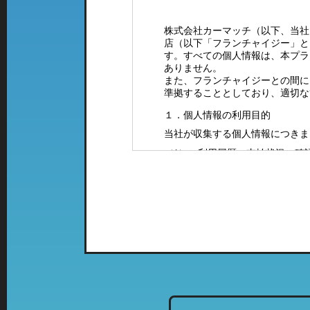
株式会社カーマッチ（以下、当社
店（以下「フランチャイジー」と
す。すべての個人情報は、本プラ
ありません。
また、フランチャイジーとの間に
準拠することとしており、適切な
１．個人情報の利用目的
当社が収集する個人情報につきま
（1）ご利用履歴・支払状況の確
（2）カーマッチフランチャイズ
（3）お客様に有益と思われる当
案内をお送りするため。
（4）お問い合わせやご意見・ご
（5）採用に関するご案内やご連
２．特定の店舗にて取得した情報
当社では、複数の業態の店舗を運
て、「個人情報の利用目的」に該
列店のご案内をお送りさせて頂く