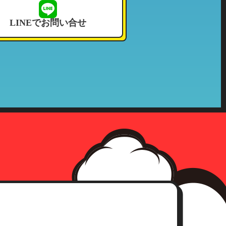
せて頂いております。
LINEでお問い合せ
況その他これに付帯する情報
確認をさせて頂いた上、合理的な
社の収集した個人情報が第三者へ
、事前承認なく情報を当該公的機
確認にさせて頂きます。