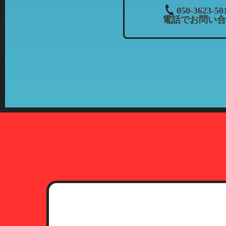
３．個人情報の共同利用について
050-3623-50
電話でお問い合
当社では、お客様から頂いた情報
・共同利用される個人情報：氏名
・共同利用者の範囲：株式会社カ
当社とフランチャイズ
・共同利用の目的：上記「個人情
・共有情報の管理責任者：当社（
４．開示等について
お客様より個人情報の開示、訂正
期間、妥当な範囲で速やかに対応
5．第三者への開示について
プライバシーポリシーに定める一
提供されることはありません。た
関等に提供することがあります。
6．本人確認に必要な書類につい
お客様より個人情報の開示、訂正
（1）運転免許証
有効期限内のもので、現住所が