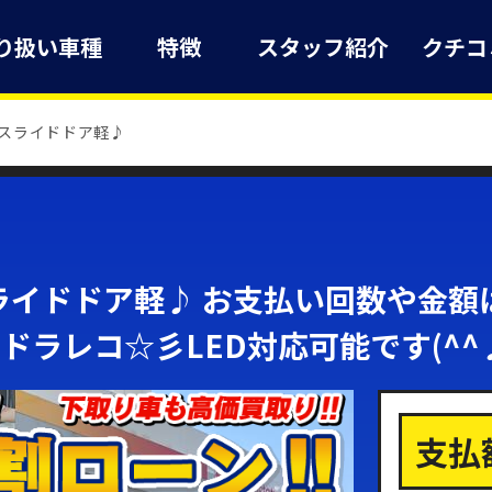
り扱い車種
特徴
スタッフ紹介
クチコ
スライドドア軽♪
ライドドア軽♪ お支払い回数や金額
th♬ドラレコ☆彡LED対応可能です(^^
支払