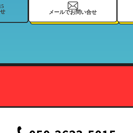
15
せ
メールでお問い合せ
を、当社の関連企業及びフランチャイジーとの間において、共同利用さ
、住所、電話番号、来店履歴（購入履歴若しくはリース履歴）、支払状
ーマッチ
契約している加盟店
報の利用目的」と同様
株式会社カーマッチ）代表取締役藤本広敬
、削除、または利用停止を求められたときは、当社の定める方法で本人
致します。
定の事由が生じない限りにおいては、お客様の事前承認がない限り、当
だし、法令により協力を求められた場合、その他法令が認める場合には
て
、削除、または利用停止などの各種請求の際、以下の書類を持って本人
記載されている面の写しを含むこと。（国際運転免許証は除く）