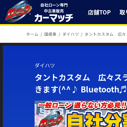
自社ローン専門
店舗TOP
取
中古車販売
ホーム
国産車
ダイハツ
タントカスタム 広々
ダイハツ
タントカスタム 広々ス
きます(^^♪ Bluetoo