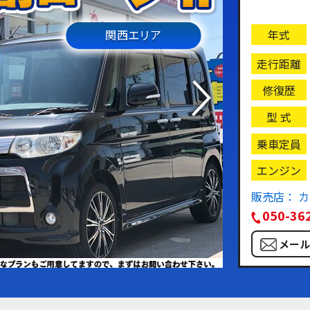
関西エリア
年式
走行距離
修復歴
型 式
乗車定員
エンジン
販売店： 
050-36
メー