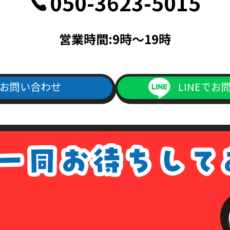
050-3623-5015
記載されている面の写しを含むこと。
帳ならびに次のいずれかのもの（住民票、公共料金領収書、公共料金請
営業時間:9時～19時
料金請求書は、発行日より3ヵ月以内で、現住所が記載されているもの
次のいずれか（旅券・公共料金領収書・公共料金請求書）
書は、発行日より3ヵ月以内で、現住所が記載されているもの。
お問い合わせ
LINEでお
ご記入の上、上記本人確認書類の(1)～(4)のいずれかの写しを添付の
よりダウンロード出来ます）
1回につき書留送料440円分の切手を申請書類に同封して下さい。
手数料が同封されていなかった場合は、その旨をご連絡させて頂きます
は、各種請求はなかったものとして処理させて頂きますので、あらかじ
ない場合について