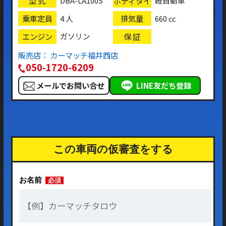
型 式
ボディタイ
DBA-LA100S
軽自動車
プ
乗車定員
排気量
4 人
660 cc
エンジン
保 証
ガソリン
販売店： カーマッチ福井西店
050-1720-6209
メールでお問い合せ
LINE友だち登録
この車両の仮審査をする
お名前
必須