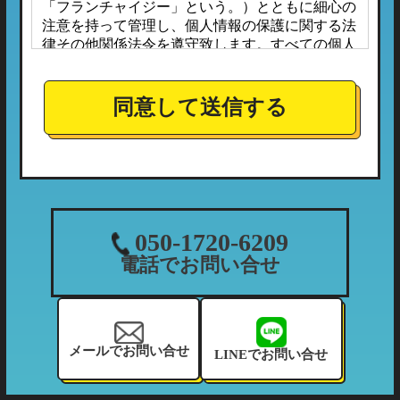
「フランチャイジー」という。）とともに細心の
注意を持って管理し、個人情報の保護に関する法
律その他関係法令を遵守致します。すべての個人
情報は、本プライバシーポリシーに定める場合の
ほか、お客様ご本人の同意なしに第三者へ開示ま
たは提供されることはありません。
同意して送信する
また、フランチャイジーとの間においては、事前
に個人情報保護に対する安全性を審査の上、個人
情報の取り扱いについては当社の方針に準拠する
こととしており、適切な管理監督を行ってまいり
ます。
１．個人情報の利用目的
050-1720-6209
当社が収集する個人情報につきましては、下記の
電話でお問い合せ
利用目的の範囲内において利用させて頂きます。
（1）ご利用履歴・支払状況の確認など、当社の
利用状況の把握及び債権管理のため
（2）カーマッチフランチャイズ全体の市場調
メールでお問い合せ
LINEでお問い合せ
査・分析のため
（3）お客様に有益と思われる当社のサービスの