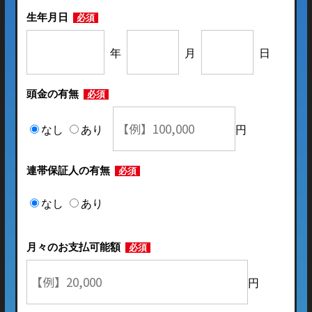
生年月日
必須
年
月
日
頭金の有無
必須
なし
あり
円
連帯保証人の有無
必須
なし
あり
月々のお支払可能額
必須
円