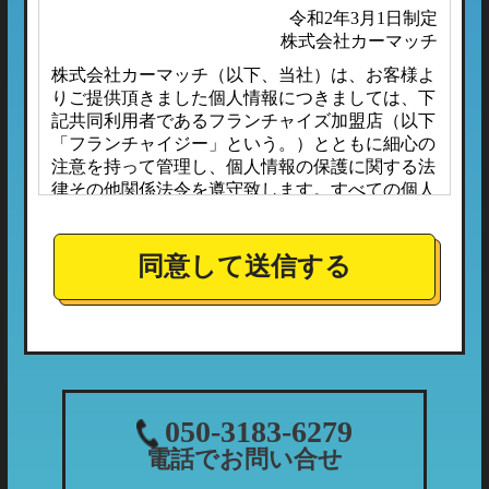
令和2年3月1日制定
株式会社カーマッチ
株式会社カーマッチ（以下、当社）は、お客様よ
りご提供頂きました個人情報につきましては、下
記共同利用者であるフランチャイズ加盟店（以下
「フランチャイジー」という。）とともに細心の
注意を持って管理し、個人情報の保護に関する法
律その他関係法令を遵守致します。すべての個人
情報は、本プライバシーポリシーに定める場合の
ほか、お客様ご本人の同意なしに第三者へ開示ま
たは提供されることはありません。
同意して送信する
また、フランチャイジーとの間においては、事前
に個人情報保護に対する安全性を審査の上、個人
情報の取り扱いについては当社の方針に準拠する
こととしており、適切な管理監督を行ってまいり
ます。
１．個人情報の利用目的
050-3183-6279
当社が収集する個人情報につきましては、下記の
電話でお問い合せ
利用目的の範囲内において利用させて頂きます。