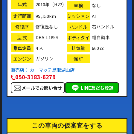
年式
2010年（H22）
車検
なし
走行距離
ミッション
95,150km
AT
修復歴
ハンドル
修復歴なし
右ハンドル
型 式
ボディタイ
DBA-L185S
軽自動車
プ
乗車定員
排気量
4 人
660 cc
エンジン
保 証
ガソリン
販売店： カーマッチ鳥取湖山店
050-3183-6279
メールでお問い合せ
LINE友だち登録
この車両の仮審査をする