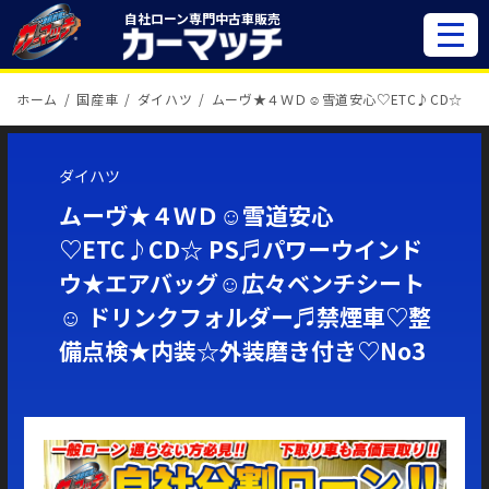
自社ローン専門
中古車販売
ホーム
国産車
ダイハツ
ムーヴ★４ＷＤ☺雪道安心♡ETC♪CD☆
ダイハツ
ムーヴ★４ＷＤ☺雪道安心
♡ETC♪CD☆ PS♬パワーウインド
ウ★エアバッグ☺広々ベンチシート
☺ ドリンクフォルダー♬禁煙車♡整
備点検★内装☆外装磨き付き♡No3