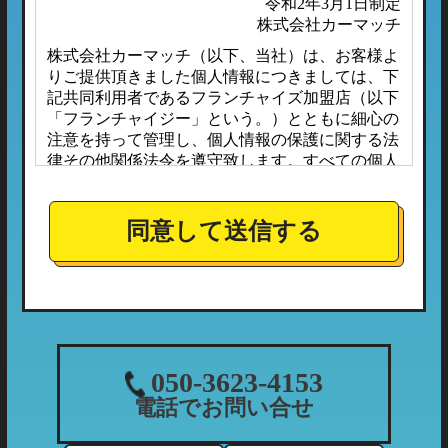
令和2年3月1日制定
株式会社カーマッチ
株式会社カーマッチ（以下、当社）は、お客様よ
りご提供頂きました個人情報につきましては、下
記共同利用者であるフランチャイズ加盟店（以下
「フランチャイジー」という。）とともに細心の
注意を持って管理し、個人情報の保護に関する法
律その他関係法令を遵守致します。すべての個人
情報は、本プライバシーポリシーに定める場合の
ほか、お客様ご本人の同意なしに第三者へ開示ま
たは提供されることはありません。
同意して送信する
また、フランチャイジーとの間においては、事前
に個人情報保護に対する安全性を審査の上、個人
情報の取り扱いについては当社の方針に準拠する
こととしており、適切な管理監督を行ってまいり
ます。
１．個人情報の利用目的
050-3623-4153
当社が収集する個人情報につきましては、下記の
電話でお問い合せ
利用目的の範囲内において利用させて頂きます。