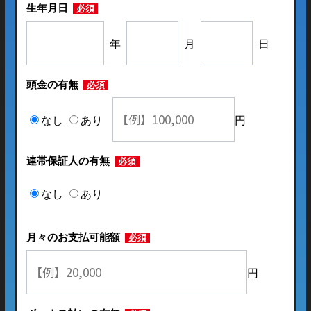
生年月日
必須
年
月
日
頭金の有無
必須
なし
あり
円
連帯保証人の有無
必須
なし
あり
月々のお支払可能額
必須
円