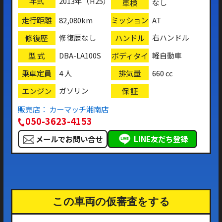
年式
2013年（H25）
車検
なし
走行距離
ミッション
82,080km
AT
修復歴
ハンドル
修復歴なし
右ハンドル
型 式
ボディタイ
DBA-LA100S
軽自動車
プ
乗車定員
排気量
4 人
660 cc
エンジン
保 証
ガソリン
販売店： カーマッチ湘南店
050-3623-4153
メールでお問い合せ
LINE友だち登録
この車両の仮審査をする