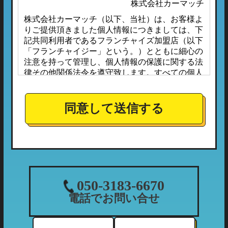
株式会社カーマッチ
株式会社カーマッチ（以下、当社）は、お客様よ
りご提供頂きました個人情報につきましては、下
記共同利用者であるフランチャイズ加盟店（以下
「フランチャイジー」という。）とともに細心の
注意を持って管理し、個人情報の保護に関する法
律その他関係法令を遵守致します。すべての個人
情報は、本プライバシーポリシーに定める場合の
ほか、お客様ご本人の同意なしに第三者へ開示ま
たは提供されることはありません。
同意して送信する
また、フランチャイジーとの間においては、事前
に個人情報保護に対する安全性を審査の上、個人
情報の取り扱いについては当社の方針に準拠する
こととしており、適切な管理監督を行ってまいり
ます。
１．個人情報の利用目的
050-3183-6670
当社が収集する個人情報につきましては、下記の
電話でお問い合せ
利用目的の範囲内において利用させて頂きます。
（1）ご利用履歴・支払状況の確認など、当社の