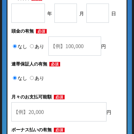
年
月
日
頭金の有無
必須
なし
あり
円
連帯保証人の有無
必須
なし
あり
月々のお支払可能額
必須
円
ボーナス払いの有無
必須