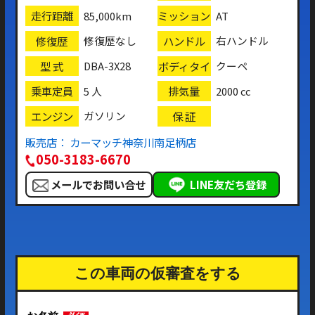
走行距離
ミッション
85,000km
AT
修復歴
ハンドル
修復歴なし
右ハンドル
型 式
ボディタイ
DBA-3X28
クーペ
プ
乗車定員
排気量
5 人
2000 cc
エンジン
保 証
ガソリン
販売店： カーマッチ神奈川南足柄店
050-3183-6670
メールでお問い合せ
LINE友だち登録
この車両の仮審査をする