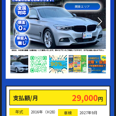
関東エリア
仮審
上記
29,000
支払額/月
円
年式
2016年（H28）
車検
2027年9月