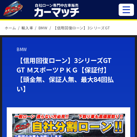
自社ローン専門
中古車販売
ホーム
輸入車
BMW
【信用回復ローン】3シリーズGT
BMW
【信用回復ローン】3シリーズGT
GT ＭスポーツＰＫＧ【保証付】
【頭金無、保証人無、最大84回払
い】