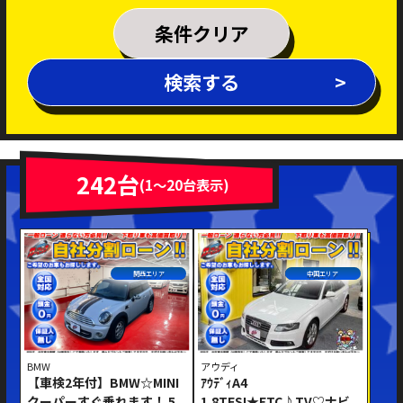
乗車定員
条件クリア
排気量
検索する
～
年式
新着車両
在庫車両
242台
(1～20台表示)
車体色
関西エリア
中国エリア
BMW
アウディ
【車検2年付】BMW☆MINI
ｱｳﾃﾞｨA4
修復歴あり
クーパーすぐ乗れます！ 5
1.8TFSI★ETC♪TV♡ナビ