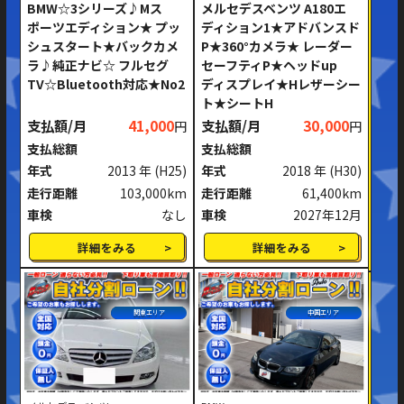
BMW☆3シリーズ♪Mス
メルセデスベンツ A180エ
ポーツエディション★ プッ
ディション1★アドバンスド
シュスタート★バックカメ
P★360°カメラ★ レーダー
ラ♪純正ナビ☆ フルセグ
セーフティP★ヘッドup
TV☆Bluetooth対応★No2
ディスプレイ★Hレザーシー
ト★シートH
支払額/月
41,000
支払額/月
30,000
円
円
支払総額
支払総額
年式
2013 年
(H25)
年式
2018 年
(H30)
走行距離
103,000km
走行距離
61,400km
車検
なし
車検
2027年12月
詳細をみる
詳細をみる
関東エリア
中国エリア