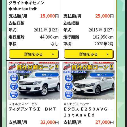
グライト◆キセノン
◆bluetooth◆
支払額/月
15,000
支払額/月
25,000
円
円
支払総額
支払総額
年式
2011 年
(H23)
年式
2015 年
(H27)
走行距離
44,390km
走行距離
102,950km
車検
なし
車検
2028年2月
詳細をみる
詳細をみる
関東エリア
関東エリア
フォルクス ワーゲン
メルセデス ベンツ
ティグアン ＴＳＩ＿ＢＭＴ
Ｅクラス Ｅ２５０ＡＶＧ＿
１ｓｔＡｎｖＥｄ
支払額/月
32,000
支払額/月
27,000
円
円