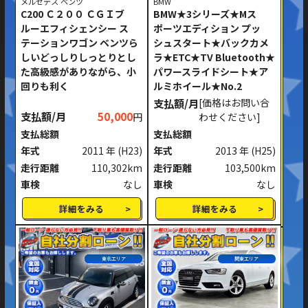
メルセデス ベンツ
BMW
C200 Ｃ２００ ＣＧＩブ
BMW★3シリーズ★Mス
ルーエフィシェンシー ス
ポーツエディション プッ
テーションワゴン ベンツら
シュスタート★バックカメ
しいどっしりしっとりとし
ラ★ETC★TV Bluetooth★
た高級感がありながら、小
パワースライドシート★ア
回りも利く
ルミホイール★No.2
支払額/月
[価格はお問い合
支払額/月
50,000
円
わせください]
支払総額
支払総額
年式
2011 年
(H23)
年式
2013 年
(H25)
走行距離
110,302km
走行距離
103,500km
車検
なし
車検
なし
詳細をみる
詳細をみる
東北エリア
関東エリア