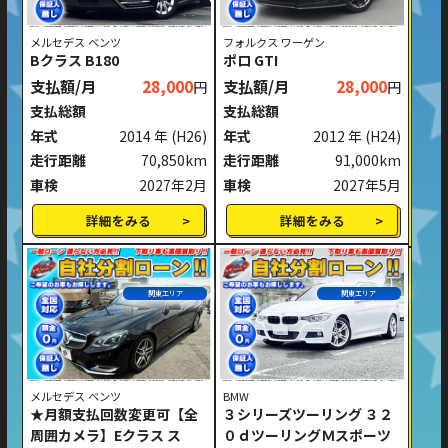
メルセデス ベンツ
フォルクス ワーゲン
Bクラス B180
ポロ GTI
支払額/月
28,000
支払額/月
28,000
円
円
支払総額
支払総額
年式
2014 年
(H26)
年式
2012 年
(H24)
走行距離
70,850km
走行距離
91,000km
車検
2027年2月
車検
2027年5月
詳細をみる
詳細をみる
関東エリア
関東エリア
メルセデス ベンツ
BMW
★月額支払回数変更可【全
３シリーズツーリング ３２
周囲カメラ】Eクラス ス
０ｄツーリングＭスポーツ