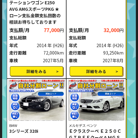
テーションワゴン E250
AVG AMGスポーツPKG ★
ローン支払金額支払回数の
相談お待ちしております
支払額/月
77,000
支払額/月
32,000
円
円
支払総額
支払総額
年式
2014 年
(H26)
年式
2014 年
(H26)
走行距離
72,000km
走行距離
93,250km
車検
2027年5月
車検
2027年8月
詳細をみる
詳細をみる
関東エリア
関東エリア
BMW
メルセデス ベンツ
3シリーズ 320i
Ｅクラスクーペ Ｅ２５０Ｃ
ＧＩＢＥＦクーペＡＭＧＳ