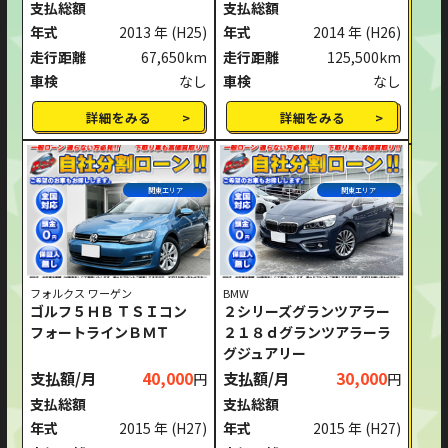
支払総額
支払総額
年式
2013 年
(H25)
年式
2014 年
(H26)
走行距離
67,650km
走行距離
125,500km
車検
なし
車検
なし
詳細をみる
詳細をみる
関東エリア
関東エリア
フォルクス ワーゲン
BMW
ゴルフ５ＨＢ ＴＳＩコン
２シリーズグランツアラー
フォートラインＢＭＴ
２１８ｄグランツアラーラ
グジュアリー
支払額/月
40,000
支払額/月
30,000
円
円
支払総額
支払総額
年式
2015 年
(H27)
年式
2015 年
(H27)