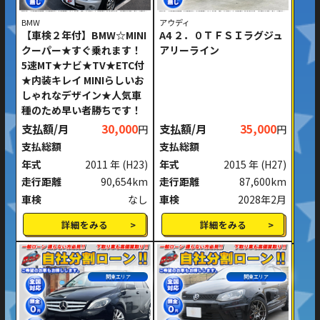
BMW
アウディ
【車検２年付】BMW☆MINI
A4 ２．０ＴＦＳＩラグジュ
クーパー★すぐ乗れます！
アリーライン
5速MT★ナビ★TV★ETC付
★内装キレイ MINIらしいお
しゃれなデザイン★人気車
種のため早い者勝ちです！
支払額/月
30,000
支払額/月
35,000
円
円
支払総額
支払総額
年式
2011 年
(H23)
年式
2015 年
(H27)
走行距離
90,654km
走行距離
87,600km
車検
なし
車検
2028年2月
詳細をみる
詳細をみる
関東エリア
関東エリア