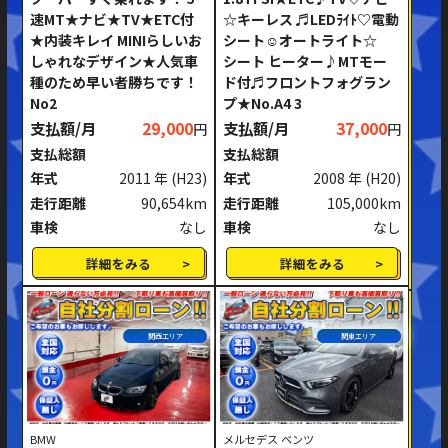
速MT★ナビ★TV★ETC付
☆キーレス ♬LEDﾗｲﾄ♡電動
ミッション
AT
MT
★内装キレイ MINIらしいお
シート☺オートライト☆
しゃれなデザイン★人気車
シート ヒーター♪MTモー
ハンドル
右ハンドル
左ハンドル
種のため早い者勝ちです！
ド付♬フロントフォグラン
No2
プ★No.A4 3
支払額/月
29,000
支払額/月
37,000
円
円
閉じる
支払総額
支払総額
年式
2011 年
(H23)
年式
2008 年
(H20)
走行距離
90,654km
走行距離
105,000km
車検
なし
車検
なし
詳細をみる
詳細をみる
関西エリア
関東エリア
BMW
メルセデス ベンツ