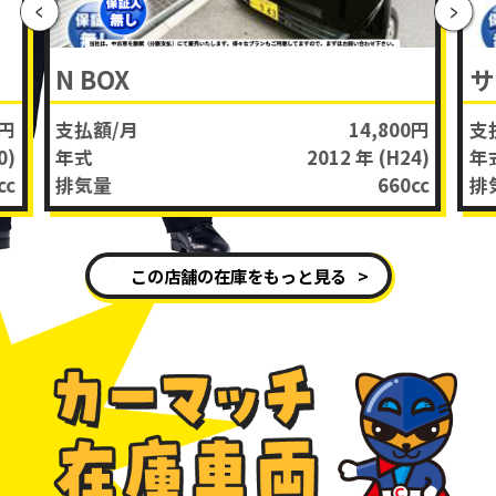
N BOX
0円
支払額/月
14,800円
支
0)
年式
2012 年
(H24)
年
cc
排気量
660
cc
排
この店舗の在庫をもっと見る