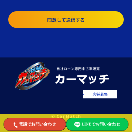
同意して送信する
店舗募集
© Car Match
電話でお問い合わせ
LINEでお問い合わせ
自社ローンで中古車をお値打ちに販売するカーマッチ