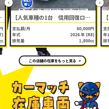
ァードハイブリッド
【人気車種の1台 信用回復ローン可】VOXY ハイブリッド
0円
支払額/月
60,000円
支
7)
年式
2026 年
(R8)
年
cc
排気量
1,800
cc
排
この店舗の在庫をもっと見る