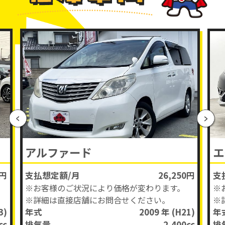
アルファード
エ
7円
支払想定額/月
26,250円
支
※お客様のご状況により価格が変わります。
※
※詳細は直接店舗にお問合せください。
※
3)
年式
2009 年
(H21)
年
cc
排気量
2,400
cc
排