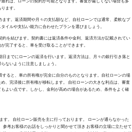
が通れば、ローンの契約が可能となります。審査が厳しくない場合も多
あります。
を決めます。返済期間や月々の支払額など、自社ローンでは通常、柔軟なプ
スタイルや支払い能力に合わせたプランを選びましょう。
ら、契約を結びます。契約書には返済条件や金利、返済方法が記載されてい
約が完了すると、車を受け取ることができます。
れた期日までにローンの返済を行います。返済方法は、月々の銀行引き落と
滞らないように注意しましょう。
が完済すると、車の所有権が完全に自分のものとなります。自社ローンの場
め、完済後に所有権が移転します。 自社ローンの大きな利点は、審査
てもよい点です。しかし、金利が高めの場合があるため、条件をよく確
ます。 自社ローン販売を主に行っております。 ローンが通らなかった
。 参考お客様のお話をしっかりと聞かせて頂き お客様の立場に立たせて