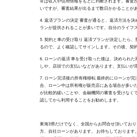
常は収入や信用情報をもとに判断されます。審査
いですが、審査結果が出るまで数日かかることが
4. 返済プランの決定 審査が通ると、返済方法
ランが提供されることが多いです。自分のライフ
5. 契約と車の受け取り 返済プランが決定した
るので、よく確認してサインします。その後、契
6. ローンの返済 車を受け取った後は、決めら
しや、店頭での支払いなどがあります。支払いが
7. ローン完済後の所有権移転 最終的にローン
合、ローン中は所有権が販売店にある場合が多いた
が比較的緩いことや、金融機関の審査を受けなく
認してから利用することをお勧めします。
東海3県だけでなく、全国からお問合せ頂いており
方、自社ローンがあります。 お待ちしております