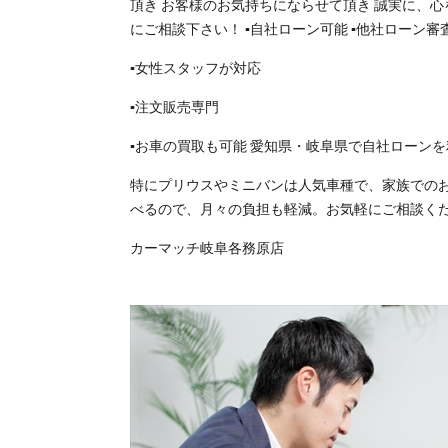
頂き お客様のお気持ちにならせて頂き 誠実に、
にご相談下さい！ ▪️自社ローン可能 ▪️他社ローン
▪️女性スタッフが対応
▪️注文販売専門
▪️お車の買取も可能 愛知県・岐阜県で自社ロー
特にプリウスやミニバンは人気車種で、家族での
べるので、月々の負担も軽減。お気軽にご相談く
カーマッチ岐阜各務原店