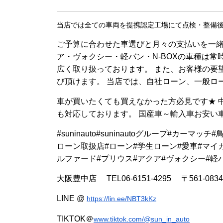
当店では全ての車両を提携認定工場にて点検・整備後に
ご予算に合わせた車選びと月々の支払いを一緒
ア・ヴォクシー・軽バン・N-BOXの車種は
広く取り扱っております。 また、お客様の要
び頂けます。 当店では、自社ローン、一般ロ
車が買いたくても買えなかった方必見です★ 中
も対応しております。 国産車～輸入車お安い
#suninauto#suninautoグループ#カ
ローン取扱店#ローン#学生ローン#愛車#マイカ
ルファード#プリウス#アクア#ヴォクシー#軽バ
大阪豊中店 TEL06-6151-4295 〒561-0
LINE @
https://lin.ee/NBT3kKz
TIKTOK＠
www.tiktok.com/@sun_in_auto