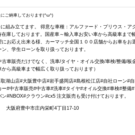
ご納車しております(^ω^)
に組み立てます。 得意な車種：アルファード・プリウス・ア
常時在庫しております。国産車～輸入車お安い車から高級車まで
望にお応え出来る様、カーマッチ全国１００店舗からお車をお
ーン、学生ローンを取り扱っております。
古車販売だけでなく、洗車/タイヤ・オイル交換/車検/整備/板
車から高級車まで幅広く取り扱っております）
ーマッチ#鳥取湖山店#大阪豊中店#岩手盛岡店#島根松江店#自社ローン#
ー#中古車販売#中古車#洗車#タイヤ#オイル交換#車検#整備#
ン#NBOX#クラウン#cx5 注文販売も受け付けております。
834 大阪府豊中市庄内栄町4丁目17-10