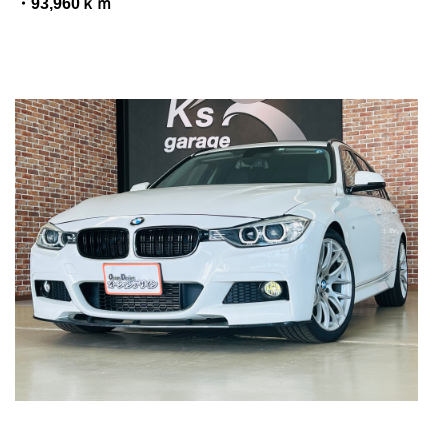
・93,960ｋｍ