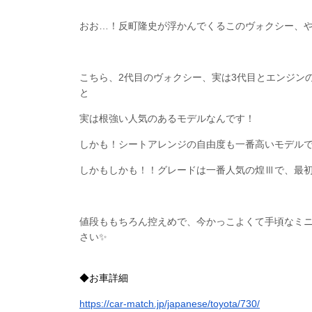
おお…！反町隆史が浮かんでくるこのヴォクシー、
こちら、2代目のヴォクシー、実は3代目とエンジン
と
実は根強い人気のあるモデルなんです！
しかも！シートアレンジの自由度も一番高いモデル
しかもしかも！！グレードは一番人気の煌Ⅲで、最
値段ももちろん控えめで、今かっこよくて手頃なミ
さい✨
◆お車詳細
https://car-match.jp/japanese/toyota/730/