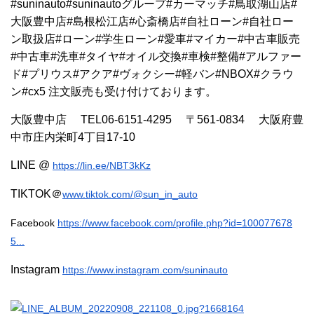
#suninauto#suninautoグループ#カーマッチ#鳥取湖山店#
大阪豊中店#島根松江店#心斎橋店#自社ローン#自社ロー
ン取扱店#ローン#学生ローン#愛車#マイカー#中古車販売
#中古車#洗車#タイヤ#オイル交換#車検#整備#アルファー
ド#プリウス#アクア#ヴォクシー#軽バン#NBOX#クラウ
ン#cx5 注文販売も受け付けております。
大阪豊中店 TEL06-6151-4295 〒561-0834 大阪府豊
中市庄内栄町4丁目17-10
LINE @
https://lin.ee/NBT3kKz
TIKTOK＠
www.tiktok.com/@sun_in_auto
Facebook
https://www.facebook.com/profile.php?id=100077678
5...
Instagram
https://www.instagram.com/suninauto