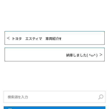
トヨタ エスティマ 車両紹介❣️
納車しました( ^ω^ )