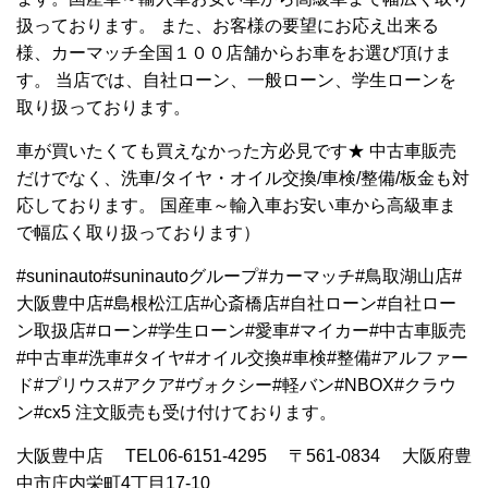
扱っております。 また、お客様の要望にお応え出来る
様、カーマッチ全国１００店舗からお車をお選び頂けま
す。 当店では、自社ローン、一般ローン、学生ローンを
取り扱っております。
車が買いたくても買えなかった方必見です★ 中古車販売
だけでなく、洗車/タイヤ・オイル交換/車検/整備/板金も対
応しております。 国産車～輸入車お安い車から高級車ま
で幅広く取り扱っております）
#suninauto#suninautoグループ#カーマッチ#鳥取湖山店#
大阪豊中店#島根松江店#心斎橋店#自社ローン#自社ロー
ン取扱店#ローン#学生ローン#愛車#マイカー#中古車販売
#中古車#洗車#タイヤ#オイル交換#車検#整備#アルファー
ド#プリウス#アクア#ヴォクシー#軽バン#NBOX#クラウ
ン#cx5 注文販売も受け付けております。
大阪豊中店 TEL06-6151-4295 〒561-0834 大阪府豊
中市庄内栄町4丁目17-10