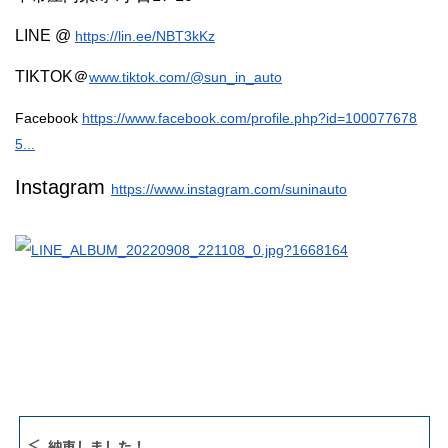
LINE @
https://lin.ee/NBT3kKz
TIKTOK＠
www.tiktok.com/@sun_in_auto
Facebook
https://www.facebook.com/profile.php?id=100077678
5...
Instagram
https://www.instagram.com/suninauto
納車しました！