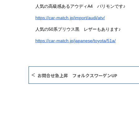
人気の高級感あるアウディA4 バリモンです♪
https://car-match.jp/import/audi/atv/
人気の50系プリウス黒 レザーもあります♪
https://car-match.jp/japanese/toyota/51a/
お問合せ急上昇 フォルクスワーゲンUP