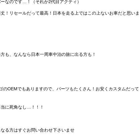
ーなのです…！（それか2代目アクティ）
頑丈！リセールだって最高！日本を走る上ではこの上ないお車だと思い
い方も、なんなら日本一周車中泊の旅に出る方も！
ゴのOEMでもありますので、パーツもたくさん！お安くカスタムだっ
本当に死角なし…！！！
になる方はすぐお問い合わせ下さいませ