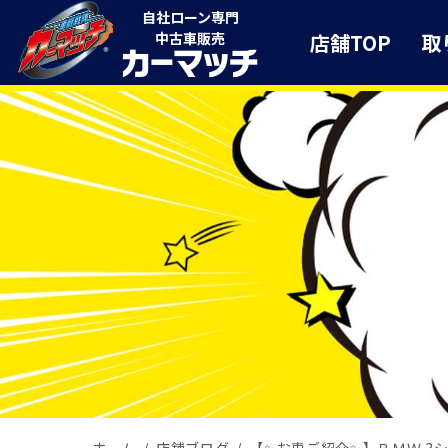
自社ローン専門
店舗TOP
取
中古車販売
ホーム
店舗ブログ
【✨お車ご紹介✨】ＢＭＷ 3