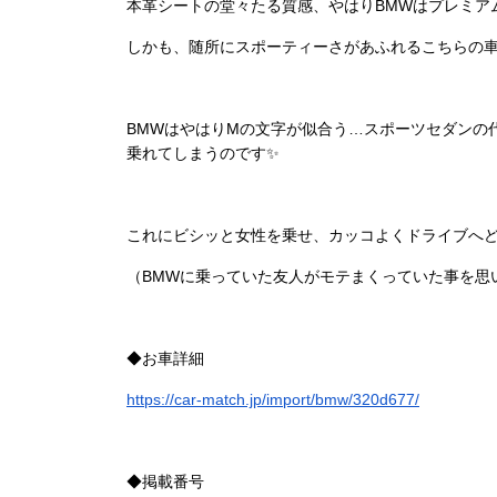
本革シートの堂々たる質感、やはりBMWはプレミア
しかも、随所にスポーティーさがあふれるこちらの
BMWはやはりMの文字が似合う…スポーツセダンの
乗れてしまうのです✨
これにビシッと女性を乗せ、カッコよくドライブへ
（BMWに乗っていた友人がモテまくっていた事を思
◆お車詳細
https://car-match.jp/import/bmw/320d677/
◆掲載番号