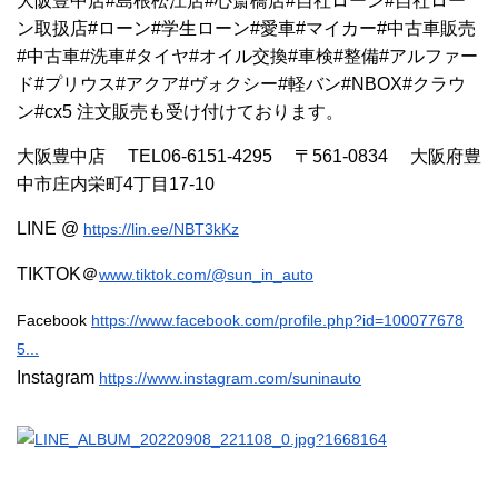
大阪豊中店#島根松江店#心斎橋店#自社ローン#自社ロー
ン取扱店#ローン#学生ローン#愛車#マイカー#中古車販売
#中古車#洗車#タイヤ#オイル交換#車検#整備#アルファー
ド#プリウス#アクア#ヴォクシー#軽バン#NBOX#クラウ
ン#cx5 注文販売も受け付けております。
大阪豊中店 TEL06-6151-4295 〒561-0834 大阪府豊
中市庄内栄町4丁目17-10
LINE @
https://lin.ee/NBT3kKz
TIKTOK＠
www.tiktok.com/@sun_in_auto
Facebook
https://www.facebook.com/profile.php?id=100077678
5...
Instagram
https://www.instagram.com/suninauto