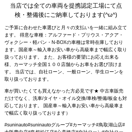
当店では全ての車両を提携認定工場にて点
検・整備後にご納車しております(^ω^)
ご予算に合わせた車選びと月々の支払いを一緒に組み立て
ます。 得意な車種：アルファード・プリウス・アクア・
ヴォクシー・軽バン・N-BOXの車種は常時在庫しており
ます。国産車～輸入車お安い車から高級車まで幅広く取り
扱っております。 また、お客様の要望にお応え出来る
様、カーマッチ全国１００店舗からお車をお選び頂けま
す。 当店では、自社ローン、一般ローン、学生ローンを
取り扱っております。
車が買いたくても買えなかった方必見です★ 中古車販売
だけでなく、洗車/タイヤ・オイル交換/車検/整備/板金も対
応しております。 国産車～輸入車お安い車から高級車ま
で幅広く取り扱っております）
#suninauto#suninautoグループ#カーマッチ#鳥取湖山店#