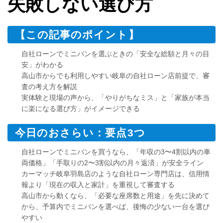
失敗しない選び方
【この記事のポイント】
自社ローンでミニバンを選ぶときの「安全な総額と月々の目
安」がわかる
高山市からでも利用しやすい岐阜の自社ローン店前提で、審
査の考え方を解説
実体験と現場の声から、「やりがちなミス」と「家族が本当
に楽になる選び方」がイメージできる
今日のおさらい：要点3つ
自社ローンでミニバンを買うなら、「年収の3〜4割以内の車
両価格」「手取りの2〜3割以内の月々返済」が安全ライン
カーマッチ岐阜羽島店のような自社ローン専門店は、信用情
報より「現在の収入と家計」を重視して審査する
高山市から動くなら、「必要な座席数と用途」を先に決めて
から、予算内でミニバンを選べば、後悔の少ない一台を選び
やすい