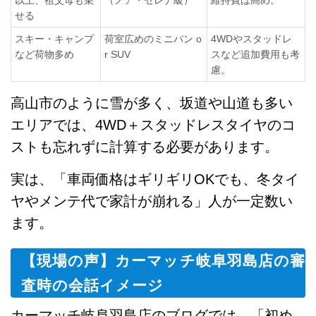
以上、祖父母も乗
（ノア・セレナ級）
維持費は高め。
せる
スキー・キャンプ
荷室広めのミニバン o
4WDやスタッドレ
など荷物多め
r SUV
スなど追加費用も考
慮。
高山市のように雪が多く、坂道や山道も多い
エリアでは、4WD＋スタッドレスタイヤのコ
ストも忘れずに計算する必要があります。
実は、「車両価格はギリギリOKでも、冬タイ
ヤやメンテ代で家計が崩れる」人が一定数い
ます。
【現場の声】カーマッチ岐阜羽島店の審
査時の会話イメージ
カーマッチ岐阜羽島店のブログでは、「初め