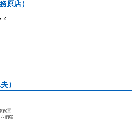
務原店）
-2
工夫）
散配置
語を網羅