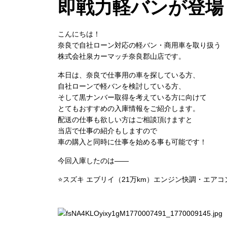
即戦力軽バンが登場
こんにちは！
奈良で自社ローン対応の軽バン・商用車を取り扱う
株式会社泉カーマッチ奈良郡山店
です。
本日は、
奈良で仕事用の車を探している方
、
自社ローンで軽バンを検討している方
、
そして
黒ナンバー取得を考えている方
に向けて
とてもおすすめの入庫情報をご紹介します。
配送の仕事も欲しい方はご相談頂けますと
当店で仕事の紹介もしますので
車の購入と同時に仕事を始める事も可能です！
今回入庫したのは――
⭐
スズキ エブリイ（21万km）エンジン快調・エア