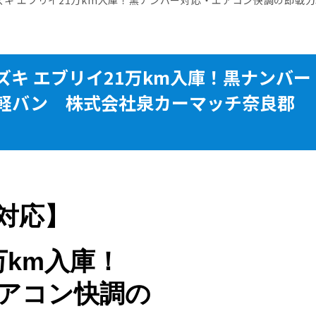
キ エブリイ21万km入庫！黒ナンバー
軽バン 株式会社泉カーマッチ奈良郡
対応】
万km入庫！
アコン快調の