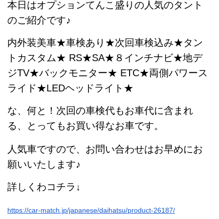
本日はオプションてんこ盛りの人気のタント
のご紹介です♪
内外装美車★車検あり★次回車検込み★タン
トカスタム★ RS★SA★８インチナビ★地デ
ジTV★バックモニター★ ETC★両側パワース
ライド★LEDヘッドライト★
な、何と！次回の車検代もお車代に含まれ
る、
とってもお買い得なお車です。
人気車ですので、お問い合わせはお早めにお
願いいたします♪
詳しくわコチラ↓
https://car-match.jp/japanese/daihatsu/product-26187/