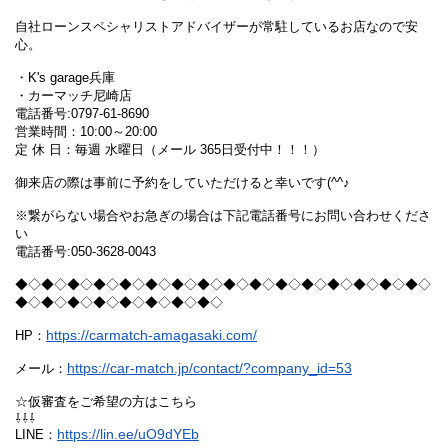
自社ローンスペシャリストアドバイザーが常駐しているお店なので安
心。
・K's garage兵庫
・カーマッチ尼崎店
電話番号:0797-61-8690
営業時間：10:00～20:00
定 休 日：毎週 水曜日（メール 365日受付中！！！）
御来店の際は事前に予約をしていただけると幸いです(^^♪
※繋がらない場合やお急ぎの場合は下記電話番号にお問い合わせくださ
い
電話番号:050-3628-0043
◆◇◆◇◆◇◆◇◆◇◆◇◆◇◆◇◆◇◆◇◆◇◆◇◆◇◆◇◆◇◆◇
◆◇◆◇◆◇◆◇◆◇◆◇◆◇◆◇
https://carmatch-amagasaki.com/
HP：
https://car-match.jp/contact/?company_id=53
メール：
☆仮審査をご希望の方はこちら
⇩⇩⇩
https://lin.ee/uO9dYEb
LINE：