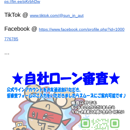
ps://lin.ee/pKrbhDw
TikTok @
www.tiktok.com/@sun_in_aut
Facebook @
https://www.facebook.com/profile.php?id=1000
776785
...