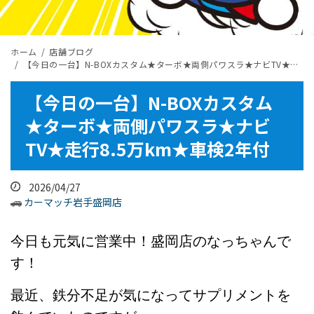
ホーム
店舗ブログ
【今日の一台】N-BOXカスタム★ターボ★両側パワスラ★ナビTV★走行8.5万km★車検2年付
【今日の一台】N-BOXカスタム
★ターボ★両側パワスラ★ナビ
TV★走行8.5万km★車検2年付
2026/04/27
カーマッチ岩手盛岡店
今日も元気に営業中！盛岡店のなっちゃんで
す！
最近、鉄分不足が気になってサプリメントを