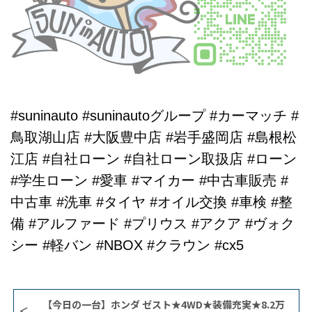
#suninauto #suninautoグループ #カーマッチ #
鳥取湖山店 #大阪豊中店 #岩手盛岡店 #島根松
江店 #自社ローン #自社ローン取扱店 #ローン
#学生ローン #愛車 #マイカー #中古車販売 #
中古車 #洗車 #タイヤ #オイル交換 #車検 #整
備 #アルファード #プリウス #アクア #ヴォク
シー #軽バン #NBOX #クラウン #cx5
【今日の一台】ホンダ ゼスト★4WD★装備充実★8.2万