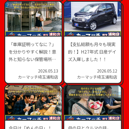
「車庫証明ってなに？」
【支払総額も月々も現実
を分かりやすく解説！意
的！】H27年式 日産デイ
外と知らない保管場所の
ズ入庫しました！！
ルールとは？
2026.05.13
2026.05.12
カーマッチ埼玉浦和店
カーマッチ埼玉浦和店
今日は「めんの日」！
母の日とクルマの話。