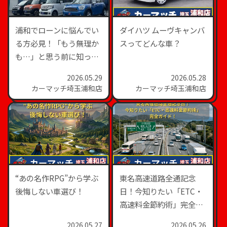
浦和でローンに悩んでい
ダイハツ ムーヴキャンバ
る方必見！「もう無理か
スってどんな車？
も…」と思う前に知って
ほしい車購入の選択肢
2026.05.29
2026.05.28
カーマッチ埼玉浦和店
カーマッチ埼玉浦和店
“あの名作RPG”から学ぶ
東名高速道路全通記念
後悔しない車選び！
日！今知りたい「ETC・
高速料金節約術」完全ガ
イド！
2026.05.27
2026.05.26