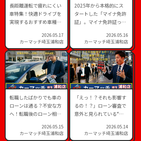
長距離運転で疲れにくい
2025年から本格的にス
車特集！快適ドライブを
タートした「マイナ免許
実現するおすすめ車種と
証」。マイナ免許証って
は？
どうやるの？使い方を分
2026.05.17
2026.05.16
かりやすく解説！
カーマッチ埼玉浦和店
カーマッチ埼玉浦和店
転職したばかりでも車の
「えっ！？それも影響す
ローンは通る？不安な方
るの！？」ローン審査で
へ！転職後のローン相談
意外と見られている“延
について徹底解説！
滞”のお話！
2026.05.15
2026.05.14
カーマッチ埼玉浦和店
カーマッチ埼玉浦和店