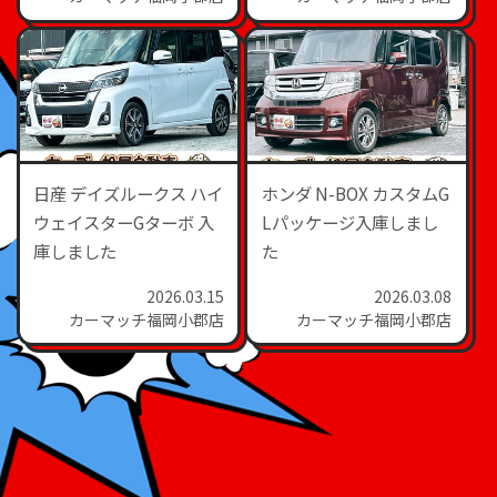
市で中古車販売・レンタ
カー・車検整備・鈑金修
理まで幅広く対応してい
る【株式会社 松尾自動車
小郡店】です。 軽自動車
をお探しの方におすすめ
の1台が入庫しました。
日産 デイズルークス ハイ
ホンダ N-BOX カスタムG
今回ご紹介するのは 日産
ウェイスターGターボ 入
Lパッケージ入庫しまし
デイズ B（令和3年式）
庫しました
た
です。 車両価格は 59.9万
2026.03.15
2026.03.08
円。 さらに 保証12ヵ
カーマッチ福岡小郡店
カーマッチ福岡小郡店
月・走行無制限付き なの
で、中古車でも安心して
お乗りいただけます。 通
勤・通学、買い物用のセ
カンドカー、初めてのマ