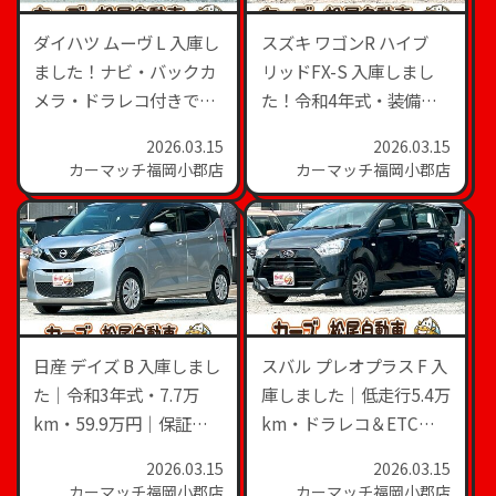
ダイハツ ムーヴ L 入庫し
スズキ ワゴンR ハイブ
ました！ナビ・バックカ
リッドFX-S 入庫しまし
メラ・ドラレコ付きで
た！令和4年式・装備充
49.9万円
実の軽自動車
2026.03.15
2026.03.15
カーマッチ福岡小郡店
カーマッチ福岡小郡店
日産 デイズ B 入庫しまし
スバル プレオプラス F 入
た｜令和3年式・7.7万
庫しました｜低走行5.4万
km・59.9万円｜保証
km・ドラレコ＆ETC付
12ヵ月・走行無制限付き
きの安心軽自動車
2026.03.15
2026.03.15
こんにちは、福岡県小郡
カーマッチ福岡小郡店
カーマッチ福岡小郡店