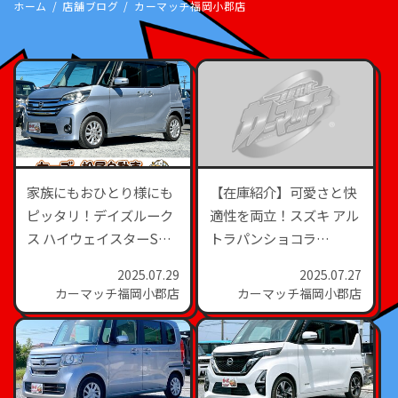
ホーム
店舗ブログ
カーマッチ福岡小郡店
家族にもおひとり様にも
【在庫紹介】可愛さと快
ピッタリ！デイズルーク
適性を両立！スズキ アル
ス ハイウェイスターSを
トラパンショコラ
ご紹介｜平成26年式・
X（H26年式・6.0万キ
2025.07.29
2025.07.27
5.8万km・シルバー
ロ・ブラウン）
カーマッチ福岡小郡店
カーマッチ福岡小郡店