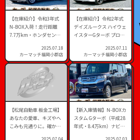
【在庫紹介】令和3年式
【在庫紹介】令和2年式
N-BOX入荷！走行距離
デイズルークス ハイウェ
7.7万km・ホンダセンシ
イスターGターボ プロパ
ング付きの充実装備！
イロットエディション｜
2025.07.18
2025.07.11
高機能軽ハイトワゴンの
カーマッチ福岡小郡店
カーマッチ福岡小郡店
真価を体感！
​【松尾自動車 板金工場】
​【新入庫情報】N-BOXカ
あなたの愛車、キズやへ
スタム Gターボ（平成28
こみも元通りに。確かな
年式・8.4万km）ナビ＆
技術と信頼の対応力！
バックカメラ付き！人気
2025.07.04
2025.07.03