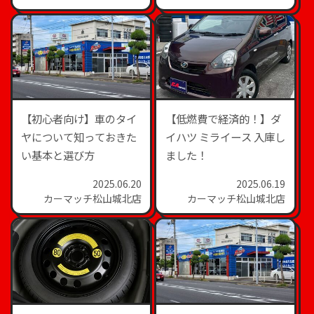
【初心者向け】車のタイ
【低燃費で経済的！】ダ
ヤについて知っておきた
イハツ ミライース 入庫し
い基本と選び方
ました！
2025.06.20
2025.06.19
カーマッチ松山城北店
カーマッチ松山城北店