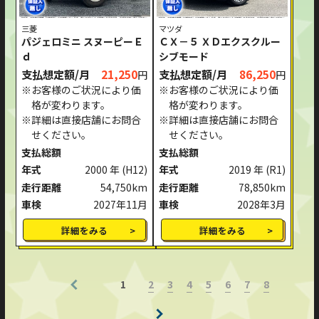
三菱
マツダ
パジェロミニ スヌーピーＥ
ＣＸ－５ ＸＤエクスクルー
ｄ
シブモード
支払想定額/月
21,250
支払想定額/月
86,250
円
円
※お客様のご状況により価
※お客様のご状況により価
格が変わります。
格が変わります。
※詳細は直接店舗にお問合
※詳細は直接店舗にお問合
せください。
せください。
支払総額
支払総額
年式
2000 年
(H12)
年式
2019 年
(R1)
走行距離
54,750km
走行距離
78,850km
車検
2027年11月
車検
2028年3月
詳細をみる
詳細をみる
2
3
4
5
6
7
8
1