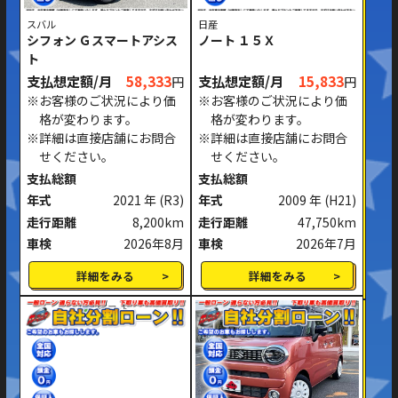
スバル
日産
シフォン Ｇスマートアシス
ノート １５Ｘ
ト
支払想定額/月
58,333
支払想定額/月
15,833
円
円
※お客様のご状況により価
※お客様のご状況により価
格が変わります。
格が変わります。
※詳細は直接店舗にお問合
※詳細は直接店舗にお問合
せください。
せください。
支払総額
支払総額
年式
2021 年
(R3)
年式
2009 年
(H21)
走行距離
8,200km
走行距離
47,750km
車検
2026年8月
車検
2026年7月
詳細をみる
詳細をみる