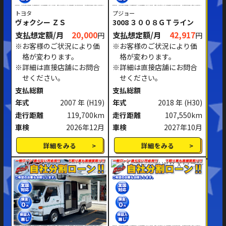
トヨタ
プジョー
ヴォクシー ＺＳ
3008 ３００８ＧＴライン
修復歴あり
支払想定額/月
20,000
支払想定額/月
42,917
円
円
ミッション
※お客様のご状況により価
※お客様のご状況により価
AT
MT
格が変わります。
格が変わります。
※詳細は直接店舗にお問合
※詳細は直接店舗にお問合
ハンドル
右ハンドル
左ハンドル
せください。
せください。
支払総額
支払総額
閉じる
年式
2007 年
(H19)
年式
2018 年
(H30)
走行距離
119,700km
走行距離
107,550km
車検
2026年12月
車検
2027年10月
詳細をみる
詳細をみる