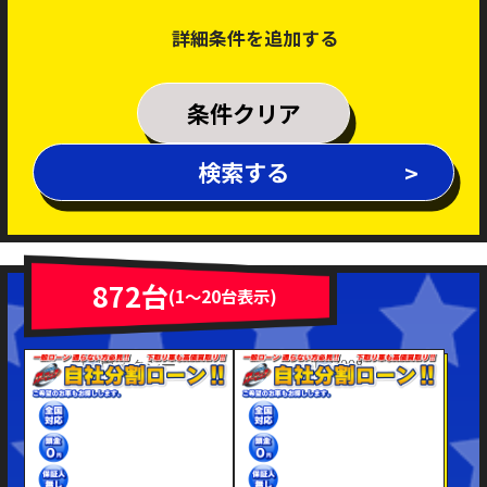
詳細条件を追加する
乗車定員
条件クリア
排気量
検索する
～
年式
新着車両
在庫車両
872台
(1～20台表示)
車体色