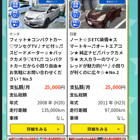
関西エリア
東北エリア
ホンダ
日産
フィット★コンパクトカー
ノート☆彡ETC装備★ス
♡ワンセグTV♪ナビ付☺♬
マートキー♬オートエアコ
スピードメーター☺★バッ
ン★ 純正ナビ♬バックカメ
クカメラ♡ETC♬ コンパク
ラ★ 大人カラーのワイン
トカーだから小回り自由★
レッドが魅力的(^^♪小回り
お気軽にお問い合わせくだ
が利くのに広々☆★No.2
さい！No.5
支払額/月
25,000
支払額/月
25,000
円
円
支払総額
支払総額
年式
2008 年
(H20)
年式
2011 年
(H23)
走行距離
135,000km
走行距離
97,000km
車検
なし
車検
なし
詳細をみる
詳細をみる