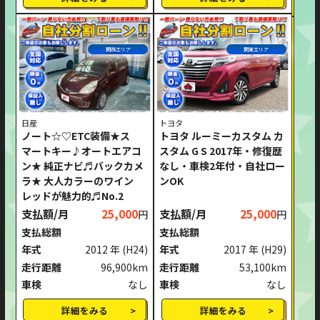
関西エリア
関東エリア
日産
トヨタ
ノート☆♡ETC装備★ス
トヨタ ルーミーカスタム カ
マートキー♪オートエアコ
スタム G S 2017年・修復歴
ン★ 純正ナビ♬バックカメ
なし・車検2年付・自社ロー
ラ★ 大人カラーのワイン
ンOK
レッドが魅力的♬No.2
支払額/月
25,000
支払額/月
25,000
円
円
支払総額
支払総額
年式
2012 年
(H24)
年式
2017 年
(H29)
走行距離
96,900km
走行距離
53,100km
車検
なし
車検
なし
詳細をみる
詳細をみる