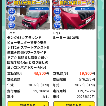
中国エリア
東北エリア
トヨタ
トヨタ
タンクGS☆アラウンド
ルーミー GS 2WD
ビューモニターで安心安全
♪ETC★ スマートアシストII
搭載★両側パワースライド
ドア☆ 見晴らし抜群☆最小
回転半径4.6mと取り回しの
良いコンパクトカー★No1
支払額/月
43,800
支払額/月
19,800
円
円
支払総額
支払総額
576,275円
年式
2016 年
(H28)
年式
2017 年
(H29)
走行距離
99,780km
走行距離
139,257km
車検
なし
車検
2026年12月
詳細をみる
詳細をみる