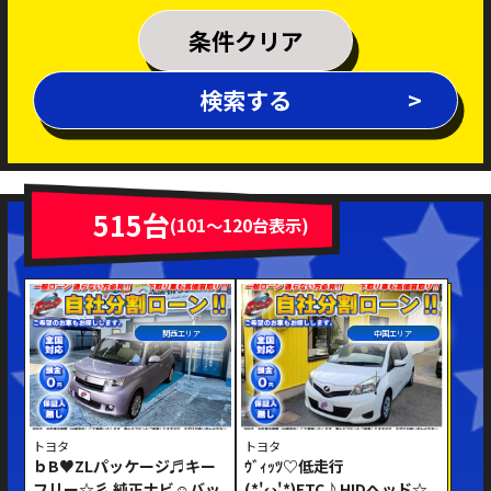
乗車定員
条件クリア
排気量
検索する
～
年式
新着車両
在庫車両
515台
(101～120台表示)
車体色
関西エリア
中国エリア
トヨタ
トヨタ
ｂB♥ZLパッケージ♬キー
ｳﾞｨｯﾂ♡低走行
修復歴あり
フリー☆彡 純正ナビ☺バッ
(*'ω'*)ETC♪HIDヘッド☆