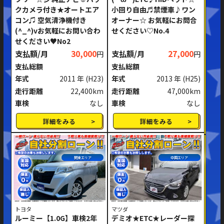
クカメラ付き★オートエア
小回り自由♬禁煙車♪ワン
ミッション
AT
MT
コン♫ 空気清浄機付き
オーナー☆ お気軽にお問合
(^_^)vお気軽にお問い合わ
せください♡No.4
ハンドル
右ハンドル
左ハンドル
せください♥No2
支払額/月
30,000
支払額/月
27,000
円
円
閉じる
支払総額
支払総額
年式
2011 年
(H23)
年式
2013 年
(H25)
走行距離
22,400km
走行距離
47,000km
車検
なし
車検
なし
詳細をみる
詳細をみる
関東エリア
中国エリア
トヨタ
マツダ
ルーミー【1.0G】車検2年
デミオ★ETC★レーダー探