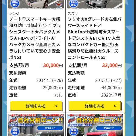
ホンダ
スズキ
ノート♡スマートキー★横
ソリオ★Xグレード★左側パ
滑り防止♬低走行♡♡ プッ
ワースライドドア
シュスタート★バックカメ
Bluetooth接続可★スマー
ラ★HIDヘッドライト★
トアシスト★ETC★TV 人気
バックカメラ♡全周囲カメ
なコンパクトカー低走行★
ラも付いていて安心♪安全
横滑り防止機能★クルーズ
♬No1
コントロール★No5
支払額/月
30,000
支払額/月
32,000
円
円
支払総額
支払総額
年式
2014 年
(H26)
年式
2015 年
(H27)
走行距離
25,000km
走行距離
44,000km
車検
なし
車検
2028年7月
詳細をみる
詳細をみる
東北エリア
中国エリア