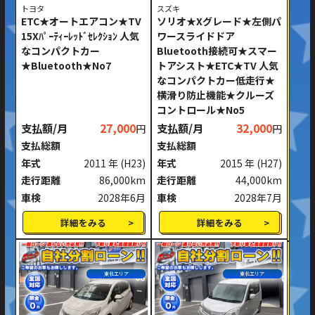
トヨタ
スズキ
ETC★オートエアコン★TV
ソリオ★Xグレード★左側パ
15Xﾊﾟｰﾃｨｰﾚｯﾄﾞｾﾚｸｼｮﾝ 人気
ワースライドドア
なコンパクトカー
Bluetooth接続可★スマー
★Bluetooth★No7
トアシスト★ETC★TV 人気
なコンパクトカー低走行★
横滑り防止機能★クルーズ
コントロール★No5
支払額/月
27,000
支払額/月
32,000
円
円
支払総額
支払総額
年式
2011 年
(H23)
年式
2015 年
(H27)
走行距離
86,000km
走行距離
44,000km
車検
2028年6月
車検
2028年7月
詳細をみる
詳細をみる
東北エリア
東北エリア