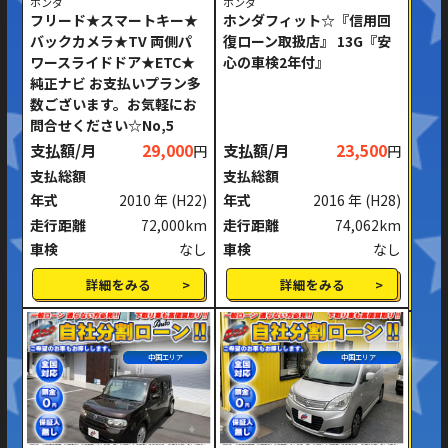
ホンダ
ホンダ
フリード★スマートキー★
ホンダフィット☆『信用回
バックカメラ★TV 両側パ
復ローン取扱店』 13G『安
ワースライドドア★ETC★
心の車検2年付』
純正ナビ お支払いプラン多
数ございます。お気軽にお
問合せください☆No,5
支払額/月
29,000
支払額/月
23,500
円
円
支払総額
支払総額
年式
2010 年
(H22)
年式
2016 年
(H28)
走行距離
72,000km
走行距離
74,062km
車検
なし
車検
なし
詳細をみる
詳細をみる
中国エリア
中国エリア