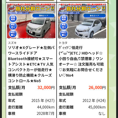
関西エリア
東北エリア
スズキ
トヨタ
ソリオ★Xグレード★左側パ
ｳﾞｨｯﾂ♡低走行
ワースライドドア
(*'ω'*)ETC♪HIDヘッド☆
Bluetooth接続可★スマー
小回り自由♬禁煙車♪ワン
トアシスト★ETC★TV 人気
オーナー☆ 注文販売も可能
コンパクトカーが低走行★
♡お気軽にお問合せくださ
横滑り防止機能★クルーズ
い♡No4
コントロール★No5
支払額/月
32,000
支払額/月
26,000
円
円
支払総額
支払総額
年式
2015 年
(H27)
年式
2012 年
(H24)
走行距離
44,000km
走行距離
45,000km
車検
2028年7月
車検
なし