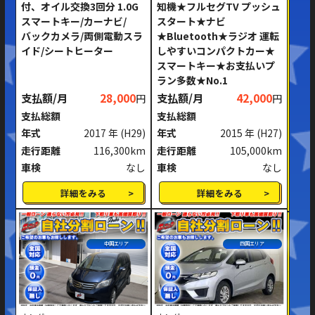
付、オイル交換3回分 1.0G
知機★フルセグTV プッシュ
スマートキー/カーナビ/
スタート★ナビ
バックカメラ/両側電動スラ
★Bluetooth★ラジオ 運転
イド/シートヒーター
しやすいコンパクトカー★
スマートキー★お支払いプ
ラン多数★No.1
支払額/月
28,000
支払額/月
42,000
円
円
支払総額
支払総額
年式
2017 年
(H29)
年式
2015 年
(H27)
走行距離
116,300km
走行距離
105,000km
車検
なし
車検
なし
詳細をみる
詳細をみる
中国エリア
四国エリア