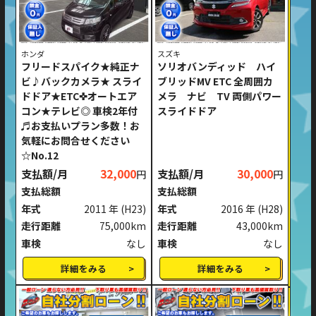
ホンダ
スズキ
フリードスパイク★純正ナ
ソリオバンディッド ハイ
ビ♪バックカメラ★ スライ
ブリッドMV ETC 全周囲カ
ドドア★ETC✜オートエア
メラ ナビ TV 両側パワー
コン★テレビ◎ 車検2年付
スライドドア
♬お支払いプラン多数！お
気軽にお問合せください
☆No.12
支払額/月
32,000
支払額/月
30,000
円
円
支払総額
支払総額
年式
2011 年
(H23)
年式
2016 年
(H28)
走行距離
75,000km
走行距離
43,000km
車検
なし
車検
なし
詳細をみる
詳細をみる