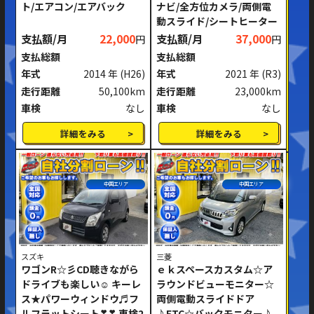
ト/エアコン/エアバック
ナビ/全方位カメラ/両側電
動スライド/シートヒーター
支払額/月
22,000
支払額/月
37,000
円
円
支払総額
支払総額
年式
2014 年
(H26)
年式
2021 年
(R3)
走行距離
50,100km
走行距離
23,000km
車検
なし
車検
なし
詳細をみる
詳細をみる
中国エリア
中国エリア
スズキ
三菱
ワゴンR☆彡CD聴きながら
ｅｋスペースカスタム☆ア
ドライブも楽しい☺ キーレ
ラウンドビューモニター☆
ス★パワーウィンドウ♬フ
両側電動スライドドア
ルフラットシート❣❣ 車検2
♪ETC☆バックモニター♪