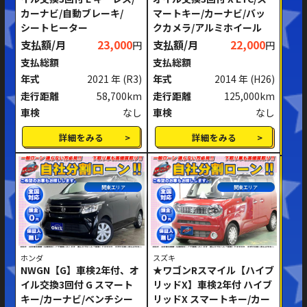
カーナビ/自動ブレーキ/
マートキー/カーナビ/バッ
ミッション
AT
MT
シートヒーター
クカメラ/アルミホイール
支払額/月
23,000
支払額/月
22,000
円
円
ハンドル
右ハンドル
左ハンドル
支払総額
支払総額
年式
2021 年
(R3)
年式
2014 年
(H26)
閉じる
走行距離
58,700km
走行距離
125,000km
車検
なし
車検
なし
詳細をみる
詳細をみる
関東エリア
関東エリア
ホンダ
スズキ
NWGN【G】車検2年付、オ
★ワゴンRスマイル【ハイブ
イル交換3回付 G スマート
リッドX】車検2年付 ハイブ
キー/カーナビ/ベンチシー
リッドX スマートキー/カー