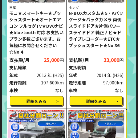
日産
ホンダ
モコ★スマートキー★プッ
N-BOXカスタム★G・Aパッ
シュスタート★オートエア
ケージ★バックカメラ 両側
コン フルセグTV★DV0ナビ
スライドドア★片側パワー
★bluetooth 対応 お支払い
スライドドア 純正ナビ★ド
プラン多数ございます。お
ライブレコーダー★ETC★
気軽にお問合せください
プッシュスタート★No.36
☆No.4
支払額/月
25,000
支払額/月
33,000
円
円
支払総額
支払総額
年式
2013 年
(H25)
年式
2014 年
(H26)
走行距離
107,600km
走行距離
97,000km
車検
なし
車検
なし
詳細をみる
詳細をみる
関東エリア
中国エリア