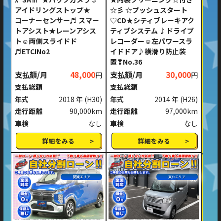
アイドリングストップ★
☆彡 ☆プッシュスタート
コーナーセンサー♬ スマー
♡CD★シティブレーキアク
トアシスト★レーンアシス
ティブシステム ♪ドライブ
ト☺両側スライドド
レコーダー☺左パワースラ
♬ETC!No2
イドドア♪横滑り防止装
置❣No.36
支払額/月
48,000
支払額/月
30,000
円
円
支払総額
支払総額
年式
2018 年
(H30)
年式
2014 年
(H26)
走行距離
90,000km
走行距離
97,000km
車検
なし
車検
なし
詳細をみる
詳細をみる
関東エリア
東北エリア