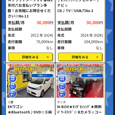
年付♬お支払いプラン多
ナビ☺
数！お気軽にお問合せくだ
CD♪TV♡USB♬No.3
さい☆No.12
支払額/月
30,000
支払額/月
30,000
円
円
支払総額
支払総額
年式
2012 年
(H24)
年式
2014 年
(H26)
走行距離
70,000km
走行距離
104,000km
車検
なし
車検
なし
詳細をみる
詳細をみる
中国エリア
関西エリア
三菱
ホンダ
EKワゴン
N-BOX★ﾎﾝﾀﾞｾﾝｼﾝｸﾞ★両側
★Bluetooth♪DVD☆彡純
ﾊﾟﾜｰｽﾗｲﾄﾞ☆ Bカメラ☺コー