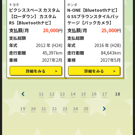
トヨタ
ホンダ
ピクシススペース カスタム
N-ONE【Bluetoothナビ】
【ローダウン】 カスタム
G SSブラウンスタイルパッ
RS【Bluetoothナビ】
ケージ【バックカメラ】
支払額/月
20,000
支払額/月
25,000
円
円
支払総額
支払総額
年式
2012 年
(H24)
年式
2016 年
(H28)
走行距離
45,397km
走行距離
84,643km
車検
2027年2月
車検
2027年5月
詳細をみる
詳細をみる
11
12
13
14
15
16
17
18
19
20
21
22
23
24
25