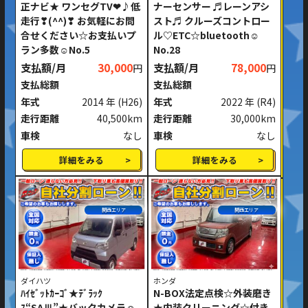
正ナビ★ ワンセグTV❤♪低
ナーセンサー ♬レーンアシ
走行❣(^^)❣ お気軽にお問
スト♬ クルーズコントロー
合せください☆お支払いプ
ル♡ETC☆bluetooth☺
ラン多数☺No.5
No.28
支払額/月
30,000
支払額/月
78,000
円
円
支払総額
支払総額
年式
2014 年
(H26)
年式
2022 年
(R4)
走行距離
40,500km
走行距離
30,000km
車検
なし
車検
なし
詳細をみる
詳細をみる
関西エリア
関西エリア
ダイハツ
ホンダ
ﾊｲｾﾞｯﾄｶｰｺﾞ★ﾃﾞﾗｯｸ
N-BOX法定点検☆外装磨き
ｽ“SAⅢ”★バックカメラ☺
★内装クリーニング☆付き