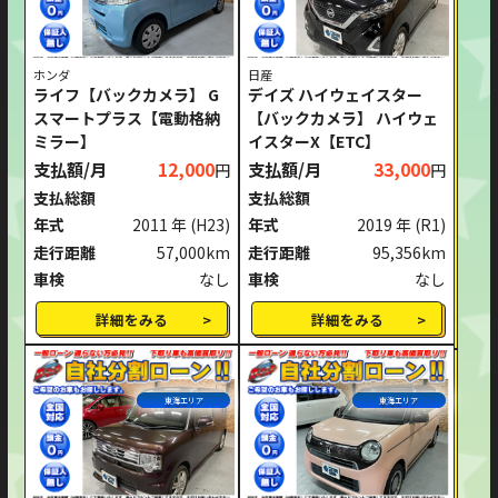
ホンダ
日産
ライフ【バックカメラ】 G
デイズ ハイウェイスター
スマートプラス【電動格納
【バックカメラ】 ハイウェ
ミラー】
イスターX【ETC】
支払額/月
12,000
支払額/月
33,000
円
円
支払総額
支払総額
年式
2011 年
(H23)
年式
2019 年
(R1)
走行距離
57,000km
走行距離
95,356km
車検
なし
車検
なし
詳細をみる
詳細をみる
東海エリア
東海エリア