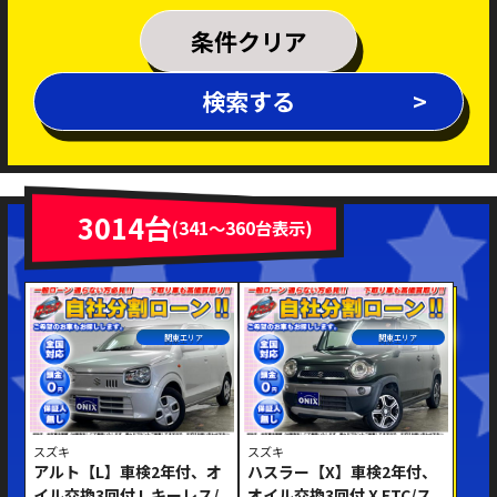
乗車定員
条件クリア
排気量
検索する
～
年式
新着車両
在庫車両
3014台
(341～360台表示)
車体色
関東エリア
関東エリア
スズキ
スズキ
アルト【L】車検2年付、オ
ハスラー【X】車検2年付、
修復歴あり
イル交換3回付 L キーレス/
オイル交換3回付 X ETC/ス