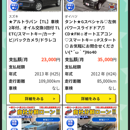
スズキ
ダイハツ
★アルトラパン【TL】車検
タント★Gスペシャル♡左側
2年付、オイル交換3回付 TL
パワースライドドア♬
ETC/スマートキー/カーナ
CD★FM☺オートエアコン
ビ/バックカメラ/ドラレコ
♡スマートキー☺Pスタート
◎ お気軽にお問合せくださ
い(*´ω｀*)No40
支払額/月
23,000
支払額/月
35,000
円
円
支払総額
支払総額
年式
2013 年
(H25)
年式
2012 年
(H24)
走行距離
109,000km
走行距離
85,000km
車検
なし
車検
なし
詳細をみる
詳細をみる
東海エリア
東海エリア