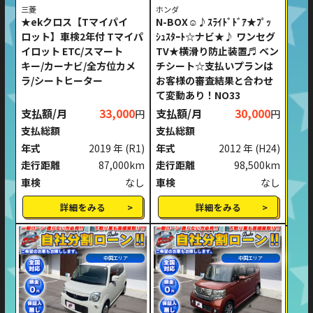
三菱
ホンダ
★ekクロス【Tマイパイ
N-BOX☺♪ｽﾗｲﾄﾞﾄﾞｱ★ﾌﾟｯ
ロット】車検2年付 Tマイパ
ｼｭｽﾀｰﾄ☆ナビ★♪ ワンセグ
イロット ETC/スマート
TV★横滑り防止装置♬ ベン
キー/カーナビ/全方位カメ
チシート☆支払いプランは
ラ/シートヒーター
お客様の審査結果と合わせ
て変動あり！NO33
支払額/月
33,000
支払額/月
30,000
円
円
支払総額
支払総額
年式
2019 年
(R1)
年式
2012 年
(H24)
走行距離
87,000km
走行距離
98,500km
車検
なし
車検
なし
詳細をみる
詳細をみる
中国エリア
中国エリア