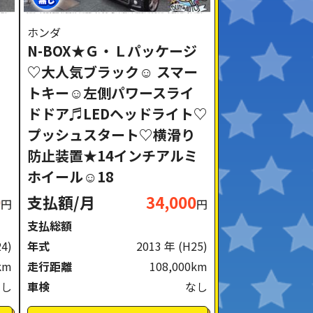
ホンダ
N-BOX★Ｇ・Ｌパッケージ
♡大人気ブラック☺ スマー
トキー☺左側パワースライ
ドドア♬LEDヘッドライト♡
プッシュスタート♡横滑り
防止装置★14インチアルミ
ホイール☺18
0
支払額/月
34,000
円
円
支払総額
24)
年式
2013 年
(H25)
km
走行距離
108,000km
なし
車検
なし