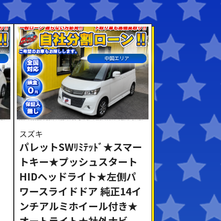
中国エリア
スズキ
パレットSWﾘﾐﾃｯﾄﾞ★スマー
トキー★プッシュスタート
HIDヘッドライト★左側パ
ワースライドドア 純正14イ
く
ンチアルミホイール付き★
オートライト★社外ナビ