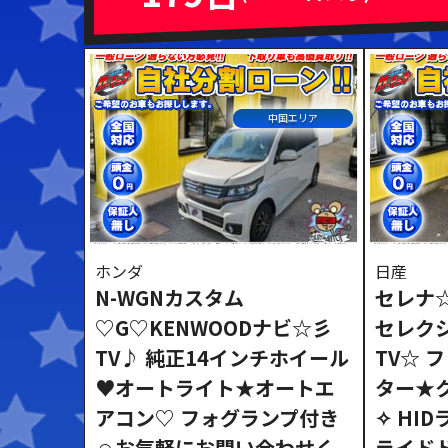
ミッション
ハンドル
AT
MT
右ハンドル
左ハン
中国エリア
閉じる
ホンダ
日産
N-WGNカスタム
セレナ
♡G♡KENWOODナビ☆彡
セレク
TV♪ 純正14インチホイール
TV☆ 
♥オートライト★オートエ
ター★
アコン♡ フォグランプ付き
✧ HI
☺お気軽にお問い合わせく
ライド