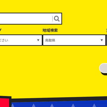
プ
地域検索
年式
～