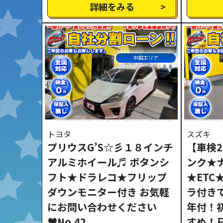
詳細をみる
中国エリア
トヨタ
スズキ
プリウスG’S☆彡１８インチ
【車検
アルミホイール♬ ボタンシ
ンク★
フト★ドラレコ★フリップ
★ETC
ダウンモニター付き お気軽
ラ付き
にお問い合わせください
年付！
♥No.42
すめ！