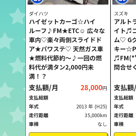
ダイハツ
スズキ
ハイゼットカーゴ☆ハイ
アルト
ルーフ♪FM★ETC☺ 広々な
イト♬
車内♡楽々両側スライドド
ム♡ 
ア★パワステ♡ 天然ガス車
キー☆
★燃料代節約～♪一回の燃
♬FM(*
料代が満タン2,000円未
問合せく
満！？
支払額/月
28,000
支払額
円
支払総額
支払総額
年式
2013 年
(H25)
年式
走行距離
35,000km
走行距離
車検
なし
車検