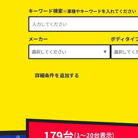
キーワード検索
※車種やキーワードを入れてください
メーカー
ボディタイ
詳細条件を追加する
乗車定員
排気量
車体色
179台
(1～20台表示)