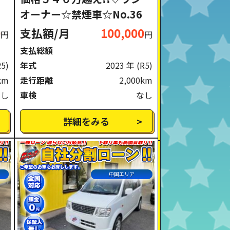
オーナー☆禁煙車☆No.36
0
支払額/月
100,000
円
円
支払総額
25)
年式
2023 年
(R5)
km
走行距離
2,000km
なし
車検
なし
詳細をみる
中国エリア