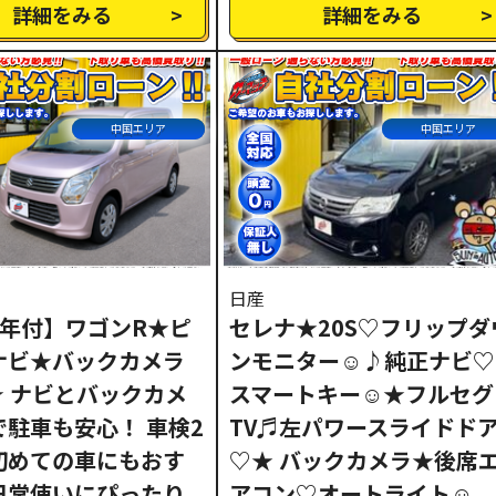
詳細をみる
詳細をみる
中国エリア
中国エリア
日産
2年付】ワゴンR★ピ
セレナ★20S♡フリップダ
ナビ★バックカメラ
ンモニター☺♪純正ナビ♡
★ ナビとバックカメ
スマートキー☺★フルセグ
で駐車も安心！ 車検2
TV♬左パワースライドド
初めての車にもおす
♡★ バックカメラ★後席
日常使いにぴったり
アコン♡オートライト☺