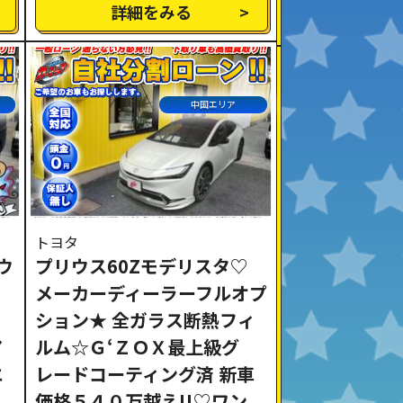
詳細をみる
中国エリア
トヨタ
ウ
プリウス60Zモデリスタ♡
メーカーディーラーフルオプ
ション★ 全ガラス断熱フィ
ア
ルム☆Ｇ‘ＺＯＸ最上級グ
エ
レードコーティング済 新車
価格５４０万越え!!♡ワン