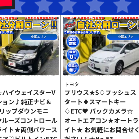
ドル
中国エリア
中国エリア
トヨタ
☆ハイウェイスターV
プリウス★S♢プッシュス
ション♪純正ナビ＆
タート♦スマートキー
フリップダウンモニ
♢ETC♥ バックカメラ☆
クルーズコントロール
オートエアコン★オートラ
Dライト★両側パワース
イト★ お気軽にお問合せ
ドア♡ビルトインETC
ださい！★No.53