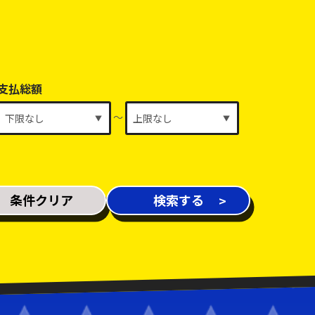
支払総額
～
条件クリア
検索する
新着車両
在庫車両
修復歴あり