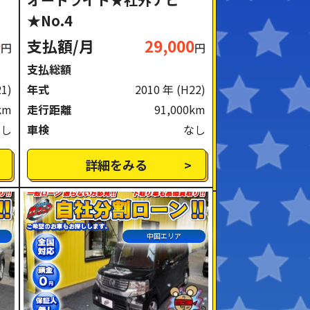
★No.4
0
支払額/月
29,000
円
円
支払総額
21)
年式
2010 年
(H22)
km
走行距離
91,000km
なし
車検
なし
詳細をみる
中国エリア