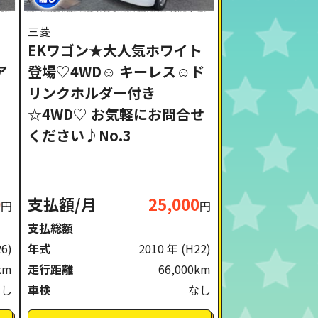
三菱
EKワゴン★大人気ホワイト
ア
登場♡4WD☺ キーレス☺ド
リンクホルダー付き
☆4WD♡ お気軽にお問合せ
ください♪No.3
0
支払額/月
25,000
円
円
支払総額
26)
年式
2010 年
(H22)
km
走行距離
66,000km
なし
車検
なし