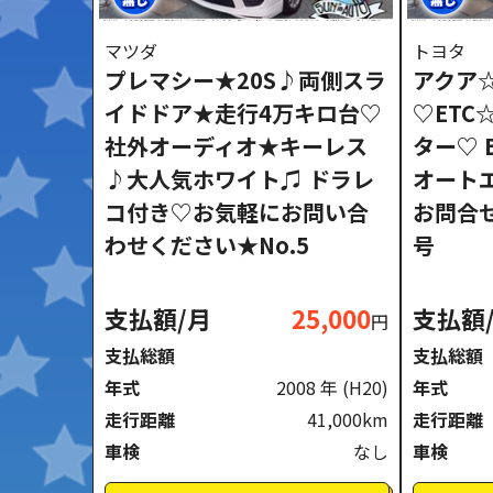
マツダ
トヨタ
プレマシー★20S♪両側スラ
アクア
イドドア★走行4万キロ台♡
♡ETC
社外オーディオ★キーレス
ター♡ B
♪大人気ホワイト♫ ドラレ
オート
コ付き♡お気軽にお問い合
お問合
わせください★No.5
号
支払額/月
25,000
支払額
円
支払総額
支払総額
年式
2008 年
(H20)
年式
走行距離
41,000km
走行距離
車検
なし
車検