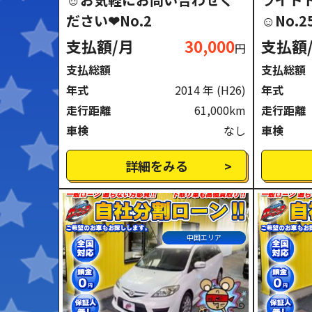
ださい❤No.2
☺No.2
支払額/月
30,000
支払額
円
支払総額
支払総額
年式
2014 年
(H26)
年式
走行距離
61,000km
走行距離
車検
なし
車検
詳細をみる
中国エリア