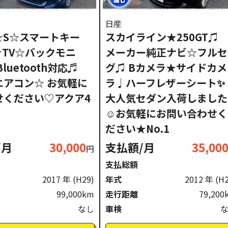
日産
☆S☆スマートキー
スカイライン★250GT♫
☆TV☆バックモニ
メーカー純正ナビ☆フルセ
luetooth対応♬
グ♫ Bカメラ★サイドカメ
エアコン☆ お気軽に
ラ♩ハーフレザーシート✨
せください♡アクア4
大人気セダン入荷しました
☺お気軽にお問い合わせく
ださい★No.1
/月
30,000
支払額/月
35,00
円
支払総額
2017 年
(H29)
年式
2012 年
(H
99,000km
走行距離
79,200
なし
車検