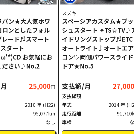
スズキ
ラパン★大人気ホワ
スペーシアカスタム★プッ
コロンとしたフォル
シュスタート ✦TS☆TV♪
Gグレード♬スマート
イドリングストップ♬ETC
Pスタート
オートライト♪オートエア
'ω'*)CD お気軽にお
コン♡両側パワースライド
ださい♪No.2
ドア★No.5
/月
25,000
支払額/月
27,00
円
支払総額
2010 年
(H22)
年式
2014 年
(H
95,077km
走行距離
91,710
なし
車検